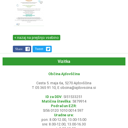
< nazaj na prejšnjo vsebino
Share
Tweet
Vizitka
Občina Ajdovščina
Cesta 5. maja 6a, 5270 Ajdovščina
T 05 365 91 10, E
obcina@ajdovscina.si
ID za DDV:
SI51533251
Matična številka:
5879914
Podračun EZR:
SI56 0120 1010 0014 597
Uradne ure:
pon: 8.00-12.00, 13.00-15.00
sre: 8.00-12.00, 13.00-16.30