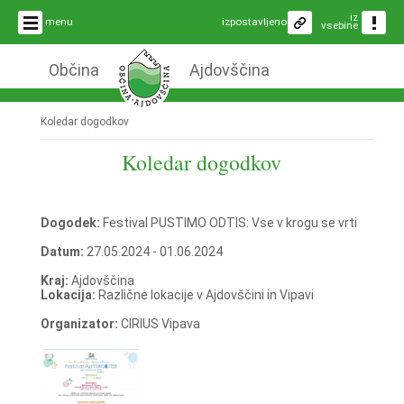
iz
menu
izpostavljeno
vsebine
Občina
Ajdovščina
Koledar dogodkov
Koledar dogodkov
Dogodek:
Festival PUSTIMO ODTIS: Vse v krogu se vrti
Datum:
27.05.2024 - 01.06.2024
Kraj:
Ajdovščina
Lokacija:
Različne lokacije v Ajdovščini in Vipavi
Organizator:
CIRIUS Vipava