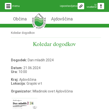
iz
menu
izpostavljeno
vsebine
Občina
Ajdovščina
Koledar dogodkov
Koledar dogodkov
Dogodek:
Dan mladih 2024
Datum:
21.06.2024
Ura:
10:00
Kraj:
Ajdovščina
Lokacija:
Grajski vrt
Organizator:
Mladinski svet Ajdovščina