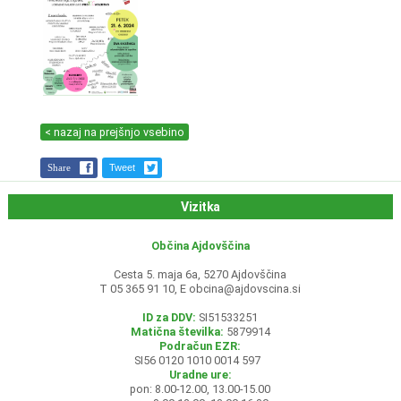
< nazaj na prejšnjo vsebino
Share
Tweet
Vizitka
Občina Ajdovščina
Cesta 5. maja 6a, 5270 Ajdovščina
T 05 365 91 10, E
obcina@ajdovscina.si
ID za DDV:
SI51533251
Matična številka:
5879914
Podračun EZR:
SI56 0120 1010 0014 597
Uradne ure:
pon: 8.00-12.00, 13.00-15.00