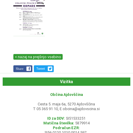
< nazaj na prejšnjo vsebino
Share
Tweet
Vizitka
Občina Ajdovščina
Cesta 5. maja 6a, 5270 Ajdovščina
T 05 365 91 10, E
obcina@ajdovscina.si
ID za DDV:
SI51533251
Matična številka:
5879914
Podračun EZR:
SI56 0120 1010 0014 597