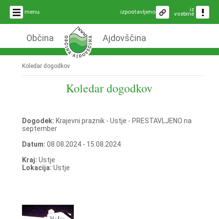
iz
menu
izpostavljeno
vsebine
Občina
Ajdovščina
Koledar dogodkov
Koledar dogodkov
Dogodek:
Krajevni praznik - Ustje - PRESTAVLJENO na
september
Datum:
08.08.2024 - 15.08.2024
Kraj:
Ustje
Lokacija:
Ustje