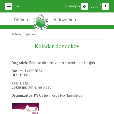
iz
menu
izpostavljeno
vsebine
Občina
Ajdovščina
Koledar dogodkov
Koledar dogodkov
Dogodek:
Zabava ob krajevnem prazniku na Ustjah
Datum:
14.09.2024
Ura:
19:00
Kraj:
Ustje
Lokacija:
Ustje, na plošči
Organizator:
KS Ustje in društvo Numulitus