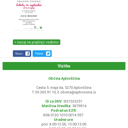
< nazaj na prejšnjo vsebino
Share
Tweet
Vizitka
Občina Ajdovščina
Cesta 5. maja 6a, 5270 Ajdovščina
T 05 365 91 10, E
obcina@ajdovscina.si
ID za DDV:
SI51533251
Matična številka:
5879914
Podračun EZR:
SI56 0120 1010 0014 597
Uradne ure:
pon: 8.00-12.00, 13.00-15.00