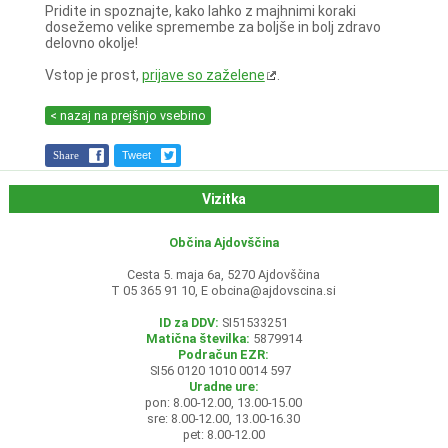
Pridite in spoznajte, kako lahko z majhnimi koraki
dosežemo velike spremembe za boljše in bolj zdravo
delovno okolje!
Vstop je prost,
prijave so zaželene
.
< nazaj na prejšnjo vsebino
Share
Tweet
Vizitka
Občina Ajdovščina
Cesta 5. maja 6a, 5270 Ajdovščina
T 05 365 91 10, E
obcina@ajdovscina.si
ID za DDV:
SI51533251
Matična številka:
5879914
Podračun EZR:
SI56 0120 1010 0014 597
Uradne ure:
pon: 8.00-12.00, 13.00-15.00
sre: 8.00-12.00, 13.00-16.30
pet: 8.00-12.00