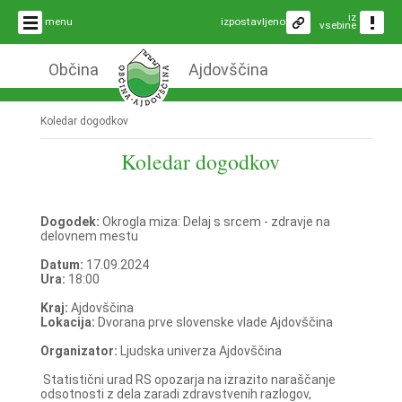
iz
menu
izpostavljeno
vsebine
Občina
Ajdovščina
Koledar dogodkov
Koledar dogodkov
Dogodek:
Okrogla miza: Delaj s srcem - zdravje na
delovnem mestu
Datum:
17.09.2024
Ura:
18:00
Kraj:
Ajdovščina
Lokacija:
Dvorana prve slovenske vlade Ajdovščina
Organizator:
Ljudska univerza Ajdovščina
Statistični urad RS opozarja na izrazito naraščanje
odsotnosti z dela zaradi zdravstvenih razlogov,