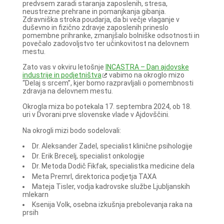
predvsem zaradi staranja zaposlenih, stresa,
neustrezne prehrane in pomanjkanja gibanja.
Zdravniška stroka poudarja, da bi večje vlaganje v
duševno in fizično zdravje zaposlenih prineslo
pomembne prihranke, zmanjšalo bolniške odsotnosti in
povečalo zadovoljstvo ter učinkovitost na delovnem
mestu.
Zato vas v okviru letošnje
INCASTRA – Dan ajdovske
industrije in podjetništva
vabimo na okroglo mizo
“Delaj s srcem”, kjer bomo razpravljali o pomembnosti
zdravja na delovnem mestu.
Okrogla miza bo potekala 17. septembra 2024, ob 18.
uri v Dvorani prve slovenske vlade v Ajdovščini.
Na okrogli mizi bodo sodelovali:
Dr. Aleksander Zadel, specialist klinične psihologije
Dr. Erik Brecelj, specialist onkologije
Dr. Metoda Dodič Fikfak, specialistka medicine dela
Meta Premrl, direktorica podjetja TAXA
Mateja Tisler, vodja kadrovske službe Ljubljanskih
mlekarn
Ksenija Volk, osebna izkušnja prebolevanja raka na
prsih