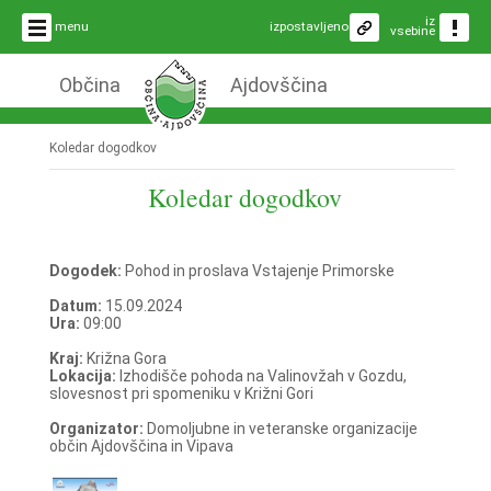
iz
menu
izpostavljeno
vsebine
Občina
Ajdovščina
Koledar dogodkov
Koledar dogodkov
Dogodek:
Pohod in proslava Vstajenje Primorske
Datum:
15.09.2024
Ura:
09:00
Kraj:
Križna Gora
Lokacija:
Izhodišče pohoda na Valinovžah v Gozdu,
slovesnost pri spomeniku v Križni Gori
Organizator:
Domoljubne in veteranske organizacije
občin Ajdovščina in Vipava