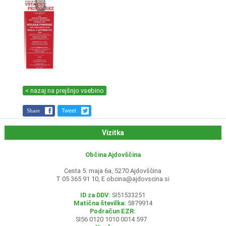
< nazaj na prejšnjo vsebino
Share
Tweet
Vizitka
Občina Ajdovščina
Cesta 5. maja 6a, 5270 Ajdovščina
T 05 365 91 10, E
obcina@ajdovscina.si
ID za DDV:
SI51533251
Matična številka:
5879914
Podračun EZR:
SI56 0120 1010 0014 597