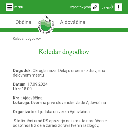
iz
menu
izpostavljeno
vsebine
Občina
Ajdovščina
Koledar dogodkov
Koledar dogodkov
Dogodek:
Okrogla miza: Delaj s srcem - zdravje na
delovnem mestu
Datum:
17.09.2024
Ura:
18:00
Kraj:
Ajdovščina
Lokacija:
Dvorana prve slovenske vlade Ajdovščina
Organizator:
Ljudska univerza Ajdovščina
Statistični urad RS opozarja na izrazito naraščanje
odsotnosti z dela zaradi zdravstvenih razlogov,