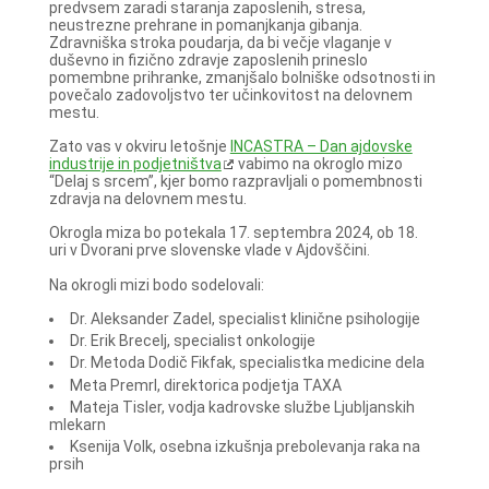
predvsem zaradi staranja zaposlenih, stresa,
neustrezne prehrane in pomanjkanja gibanja.
Zdravniška stroka poudarja, da bi večje vlaganje v
duševno in fizično zdravje zaposlenih prineslo
pomembne prihranke, zmanjšalo bolniške odsotnosti in
povečalo zadovoljstvo ter učinkovitost na delovnem
mestu.
Zato vas v okviru letošnje
INCASTRA – Dan ajdovske
industrije in podjetništva
vabimo na okroglo mizo
“Delaj s srcem”, kjer bomo razpravljali o pomembnosti
zdravja na delovnem mestu.
Okrogla miza bo potekala 17. septembra 2024, ob 18.
uri v Dvorani prve slovenske vlade v Ajdovščini.
Na okrogli mizi bodo sodelovali:
Dr. Aleksander Zadel, specialist klinične psihologije
Dr. Erik Brecelj, specialist onkologije
Dr. Metoda Dodič Fikfak, specialistka medicine dela
Meta Premrl, direktorica podjetja TAXA
Mateja Tisler, vodja kadrovske službe Ljubljanskih
mlekarn
Ksenija Volk, osebna izkušnja prebolevanja raka na
prsih