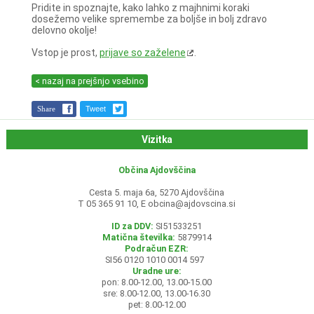
Pridite in spoznajte, kako lahko z majhnimi koraki
dosežemo velike spremembe za boljše in bolj zdravo
delovno okolje!
Vstop je prost,
prijave so zaželene
.
< nazaj na prejšnjo vsebino
Share
Tweet
Vizitka
Občina Ajdovščina
Cesta 5. maja 6a, 5270 Ajdovščina
T 05 365 91 10, E
obcina@ajdovscina.si
ID za DDV:
SI51533251
Matična številka:
5879914
Podračun EZR:
SI56 0120 1010 0014 597
Uradne ure:
pon: 8.00-12.00, 13.00-15.00
sre: 8.00-12.00, 13.00-16.30
pet: 8.00-12.00