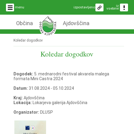
iz
menu
izpostavljeno
vsebine
Občina
Ajdovščina
Koledar dogodkov
Koledar dogodkov
Dogodek:
5. mednarodni festival akvarela malega
formata Mini Castra 2024
Datum:
31.08.2024 - 05.10.2024
Kraj:
Ajdovščina
Lokacija:
Lokarjeva galerija Ajdovščina
Organizator:
DLUSP