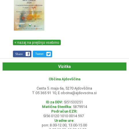
< nazaj na prejšnjo vsebino
Share
Tweet
Vizitka
Občina Ajdovščina
Cesta 5. maja 6a, 5270 Ajdovščina
T 05 365 91 10, E
obcina@ajdovscina.si
ID za DDV:
SI51533251
Matična številka:
5879914
Podračun EZR:
SI56 0120 1010 0014 597
Uradne ure:
pon: 8.00-12.00, 13.00-15.00