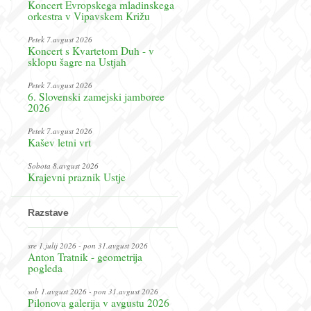
Koncert Evropskega mladinskega
orkestra v Vipavskem Križu
Petek 7.avgust 2026
Koncert s Kvartetom Duh - v
sklopu šagre na Ustjah
Petek 7.avgust 2026
6. Slovenski zamejski jamboree
2026
Petek 7.avgust 2026
Kašev letni vrt
Sobota 8.avgust 2026
Krajevni praznik Ustje
Razstave
sre 1.julij 2026 - pon 31.avgust 2026
Anton Tratnik - geometrija
pogleda
sob 1.avgust 2026 - pon 31.avgust 2026
Pilonova galerija v avgustu 2026