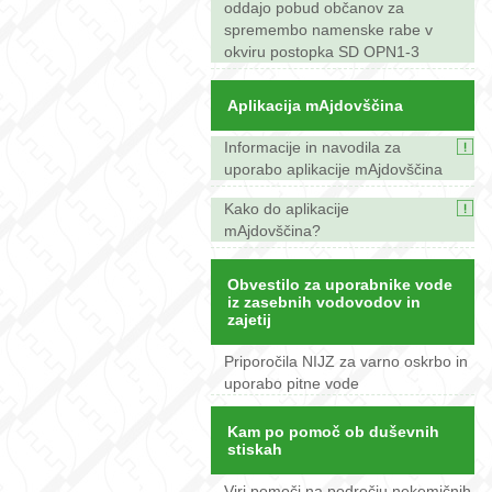
oddajo pobud občanov za
spremembo namenske rabe v
okviru postopka SD OPN1-3
Aplikacija mAjdovščina
Informacije in navodila za
uporabo aplikacije mAjdovščina
Kako do aplikacije
mAjdovščina?
Obvestilo za uporabnike vode
iz zasebnih vodovodov in
zajetij
Priporočila NIJZ za varno oskrbo in
uporabo pitne vode
Kam po pomoč ob duševnih
stiskah
Viri pomoči na področju nekemičnih