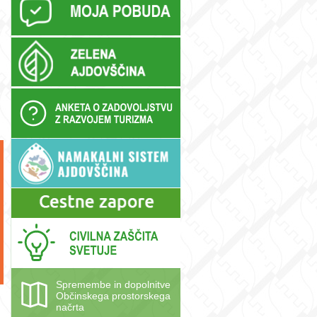
Spremembe in dopolnitve
Občinskega prostorskega
načrta