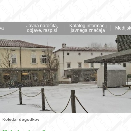
Javna naročila,
Katalog informacij
va
Medijsk
objave, razpisi
javnega značaja
Koledar dogodkov