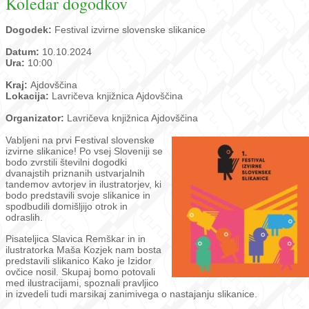
Koledar dogodkov
Dogodek:
Festival izvirne slovenske slikanice
Datum:
10.10.2024
Ura:
10:00
Kraj:
Ajdovščina
Lokacija:
Lavričeva knjižnica Ajdovščina
Organizator:
Lavričeva knjižnica Ajdovščina
Vabljeni na prvi Festival slovenske
izvirne slikanice! Po vsej Sloveniji se
bodo zvrstili številni dogodki
dvanajstih priznanih ustvarjalnih
tandemov avtorjev in ilustratorjev, ki
bodo predstavili svoje slikanice in
spodbudili domišljijo otrok in
odraslih.
Pisateljica Slavica Remškar in in
ilustratorka Maša Kozjek nam bosta
predstavili slikanico Kako je Izidor
ovčice nosil. Skupaj bomo potovali
med ilustracijami, spoznali pravljico
in izvedeli tudi marsikaj zanimivega o nastajanju slikanice.