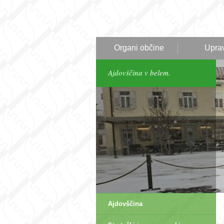
Organi občine
Upra
Ajdovščina v belem.
Ajdovščina