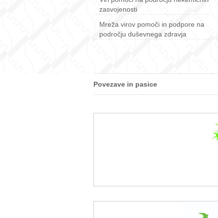
zasvojenosti
Mreža virov pomoči in podpore na
področju duševnega zdravja
Povezave in pasice