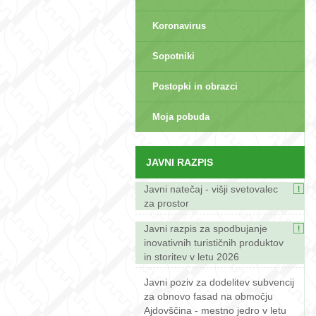
Koronavirus
Sopotniki
Postopki in obrazci
sep>
Moja pobuda
JAVNI RAZPIS
Javni natečaj - višji svetovalec
za prostor
Javni razpis za spodbujanje
inovativnih turističnih produktov
in storitev v letu 2026
Javni poziv za dodelitev subvencij
za obnovo fasad na območju
Ajdovščina - mestno jedro v letu