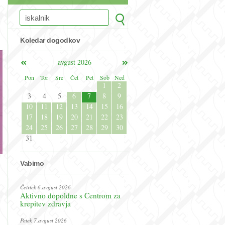
Koledar dogodkov
avgust 2026
Pon
Tor
Sre
Čet
Pet
Sob
Ned
1
2
3
4
5
6
7
8
9
10
11
12
13
14
15
16
17
18
19
20
21
22
23
24
25
26
27
28
29
30
31
Vabimo
Četrtek 6.avgust 2026
Aktivno dopoldne s Centrom za
krepitev zdravja
Petek 7.avgust 2026