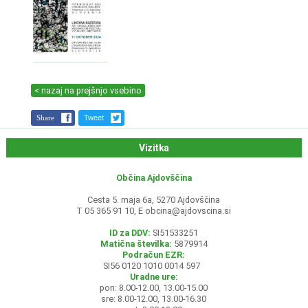
< nazaj na prejšnjo vsebino
Share
Tweet
Vizitka
Občina Ajdovščina
Cesta 5. maja 6a, 5270 Ajdovščina
T 05 365 91 10, E
obcina@ajdovscina.si
ID za DDV:
SI51533251
Matična številka:
5879914
Podračun EZR:
SI56 0120 1010 0014 597
Uradne ure:
pon: 8.00-12.00, 13.00-15.00
sre: 8.00-12.00, 13.00-16.30