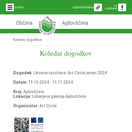
iz
menu
izpostavljeno
vsebine
Občina
Ajdovščina
Koledar dogodkov
Koledar dogodkov
Dogodek:
Likovna razstava: Arc Circle jesen 2024
Datum:
11.10.2024 - 11.11.2024
Kraj:
Ajdovščina
Lokacija:
Lokarjeva galerija Ajdovščina
Organizator:
Art Circle