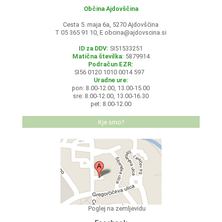
Občina Ajdovščina
Cesta 5. maja 6a, 5270 Ajdovščina
T 05 365 91 10, E
obcina@ajdovscina.si
ID za DDV:
SI51533251
Matična številka:
5879914
Podračun EZR:
SI56 0120 1010 0014 597
Uradne ure:
pon: 8.00-12.00, 13.00-15.00
sre: 8.00-12.00, 13.00-16.30
pet: 8.00-12.00
Kje smo?
Poglej na zemljevidu