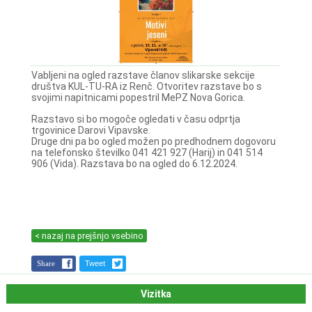
Vabljeni na ogled razstave članov slikarske sekcije
društva KUL-TU-RA iz Renč. Otvoritev razstave bo s
svojimi napitnicami popestril MePZ Nova Gorica.
Razstavo si bo mogoče ogledati v času odprtja
trgovinice Darovi Vipavske.
Druge dni pa bo ogled možen po predhodnem dogovoru
na telefonsko številko 041 421 927 (Harij) in 041 514
906 (Vida). Razstava bo na ogled do 6.12.2024.
< nazaj na prejšnjo vsebino
Share
Tweet
Vizitka