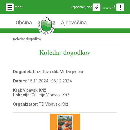
iz
menu
izpostavljeno
vsebine
Občina
Ajdovščina
Koledar dogodkov
Koledar dogodkov
Dogodek:
Razstava slik: Motivi jeseni
Datum:
15.11.2024 - 06.12.2024
Kraj:
Vipavski Križ
Lokacija:
Galerija Vipavski Križ
Organizator:
TD Vipavski Križ