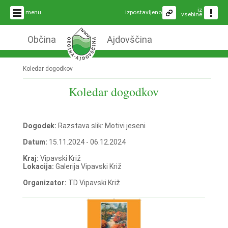
iz
menu
izpostavljeno
vsebine
Občina
Ajdovščina
Koledar dogodkov
Koledar dogodkov
Dogodek:
Razstava slik: Motivi jeseni
Datum:
15.11.2024 - 06.12.2024
Kraj:
Vipavski Križ
Lokacija:
Galerija Vipavski Križ
Organizator:
TD Vipavski Križ