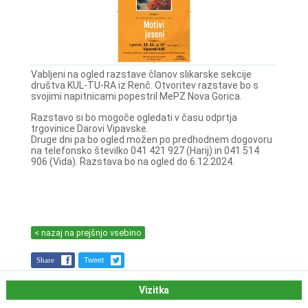
Vabljeni na ogled razstave članov slikarske sekcije
društva KUL-TU-RA iz Renč. Otvoritev razstave bo s
svojimi napitnicami popestril MePZ Nova Gorica.
Razstavo si bo mogoče ogledati v času odprtja
trgovinice Darovi Vipavske.
Druge dni pa bo ogled možen po predhodnem dogovoru
na telefonsko številko 041 421 927 (Harij) in 041 514
906 (Vida). Razstava bo na ogled do 6.12.2024.
< nazaj na prejšnjo vsebino
Share
Tweet
Vizitka