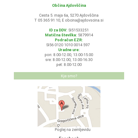
Občina Ajdovščina
Cesta 5. maja 6a, 5270 Ajdovščina
T 05 365 91 10, E
obcina@ajdovscina.si
ID za DDV:
SI51533251
Matična številka:
5879914
Podračun EZR:
SI56 0120 1010 0014 597
Uradne ure:
pon: 8.00-12.00, 13.00-15.00
sre: 8.00-12.00, 13.00-16.30
pet: 8.00-12.00
Kje smo?
Poglej na zemljevidu