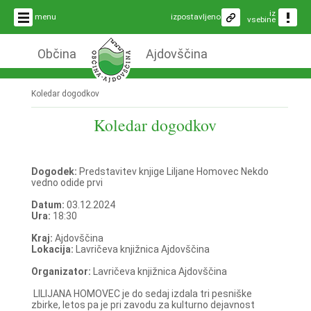
iz
menu
izpostavljeno
vsebine
Občina
Ajdovščina
Koledar dogodkov
Koledar dogodkov
Dogodek:
Predstavitev knjige Liljane Homovec Nekdo
vedno odide prvi
Datum:
03.12.2024
Ura:
18:30
Kraj:
Ajdovščina
Lokacija:
Lavričeva knjižnica Ajdovščina
Organizator:
Lavričeva knjižnica Ajdovščina
LILIJANA HOMOVEC je do sedaj izdala tri pesniške
zbirke, letos pa je pri zavodu za kulturno dejavnost