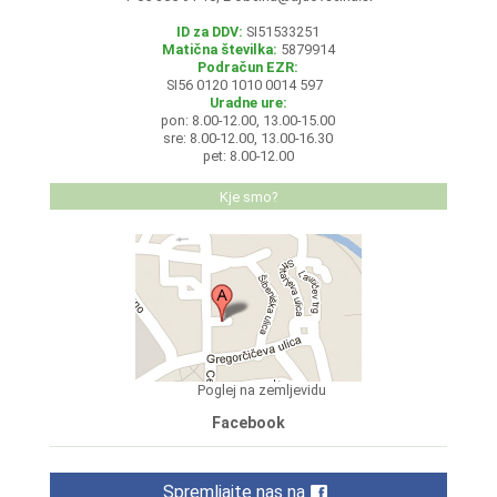
ID za DDV:
SI51533251
Matična številka:
5879914
Podračun EZR:
SI56 0120 1010 0014 597
Uradne ure:
pon: 8.00-12.00, 13.00-15.00
sre: 8.00-12.00, 13.00-16.30
pet: 8.00-12.00
Kje smo?
Poglej na zemljevidu
Facebook
Spremljajte nas na