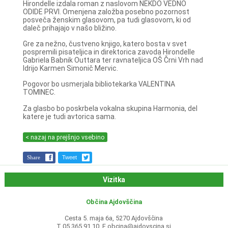
Hirondelle izdala roman z naslovom NEKDO VEDNO
ODIDE PRVI. Omenjena založba posebno pozornost
posveča ženskim glasovom, pa tudi glasovom, ki od
daleč prihajajo v našo bližino.
Gre za nežno, čustveno knjigo, katero bosta v svet
pospremili pisateljica in direktorica zavoda Hirondelle
Gabriela Babnik Outtara ter ravnateljica OŠ Črni Vrh nad
Idrijo Karmen Simonič Mervic.
Pogovor bo usmerjala bibliotekarka VALENTINA
TOMINEC.
Za glasbo bo poskrbela vokalna skupina Harmonia, del
katere je tudi avtorica sama.
< nazaj na prejšnjo vsebino
Share
Tweet
Vizitka
Občina Ajdovščina
Cesta 5. maja 6a, 5270 Ajdovščina
T 05 365 91 10, E
obcina@ajdovscina.si