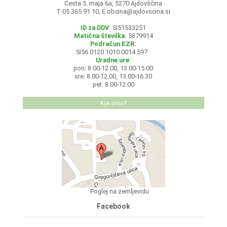
Cesta 5. maja 6a, 5270 Ajdovščina
T 05 365 91 10, E
obcina@ajdovscina.si
ID za DDV:
SI51533251
Matična številka:
5879914
Podračun EZR:
SI56 0120 1010 0014 597
Uradne ure:
pon: 8.00-12.00, 13.00-15.00
sre: 8.00-12.00, 13.00-16.30
pet: 8.00-12.00
Kje smo?
Poglej na zemljevidu
Facebook