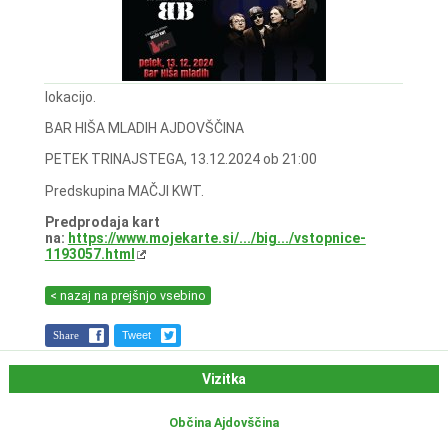
lokacijo.
BAR HIŠA MLADIH AJDOVŠČINA
PETEK TRINAJSTEGA, 13.12.2024 ob 21:00
Predskupina MAČJI KWT.
Predprodaja kart
na:
https://www.mojekarte.si/.../big.../vstopnice-
1193057.html
< nazaj na prejšnjo vsebino
Share
Tweet
Vizitka
Občina Ajdovščina