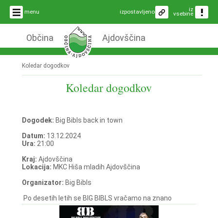
iz
menu
izpostavljeno
vsebine
Občina
Ajdovščina
Koledar dogodkov
Koledar dogodkov
Dogodek:
Big Bibls back in town
Datum:
13.12.2024
Ura:
21:00
Kraj:
Ajdovščina
Lokacija:
MKC Hiša mladih Ajdovščina
Organizator:
Big Bibls
Po desetih letih se BIG BIBLS vračamo na znano