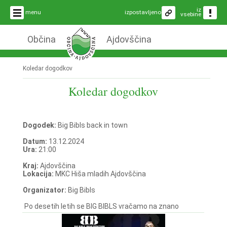
iz
menu
izpostavljeno
vsebine
Občina
Ajdovščina
Koledar dogodkov
Koledar dogodkov
Dogodek:
Big Bibls back in town
Datum:
13.12.2024
Ura:
21:00
Kraj:
Ajdovščina
Lokacija:
MKC Hiša mladih Ajdovščina
Organizator:
Big Bibls
Po desetih letih se BIG BIBLS vračamo na znano