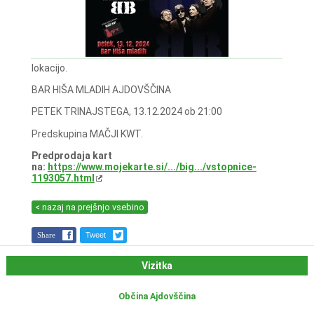
lokacijo.
BAR HIŠA MLADIH AJDOVŠČINA
PETEK TRINAJSTEGA, 13.12.2024 ob 21:00
Predskupina MAČJI KWT.
Predprodaja kart
na:
https://www.mojekarte.si/.../big.../vstopnice-
1193057.html
< nazaj na prejšnjo vsebino
Share
Tweet
Vizitka
Občina Ajdovščina