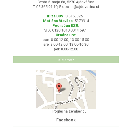
Cesta 5. maja 6a, 5270 Ajdovščina
T 05 365 91 10, E
obcina@ajdovscina.si
ID za DDV:
SI51533251
Matična številka:
5879914
Podračun EZR:
SI56 0120 1010 0014 597
Uradne ure:
pon: 8.00-12.00, 13.00-15.00
sre: 8.00-12.00, 13.00-16.30
pet: 8.00-12.00
Kje smo?
Poglej na zemljevidu
Facebook