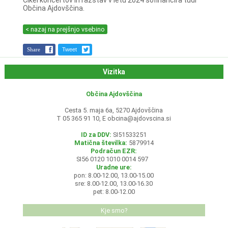
Cikel koncertov in razstav v letu 2024 sofinancira tudi
Občina Ajdovščina.
< nazaj na prejšnjo vsebino
Share
Tweet
Vizitka
Občina Ajdovščina
Cesta 5. maja 6a, 5270 Ajdovščina
T 05 365 91 10, E
obcina@ajdovscina.si
ID za DDV:
SI51533251
Matična številka:
5879914
Podračun EZR:
SI56 0120 1010 0014 597
Uradne ure:
pon: 8.00-12.00, 13.00-15.00
sre: 8.00-12.00, 13.00-16.30
pet: 8.00-12.00
Kje smo?