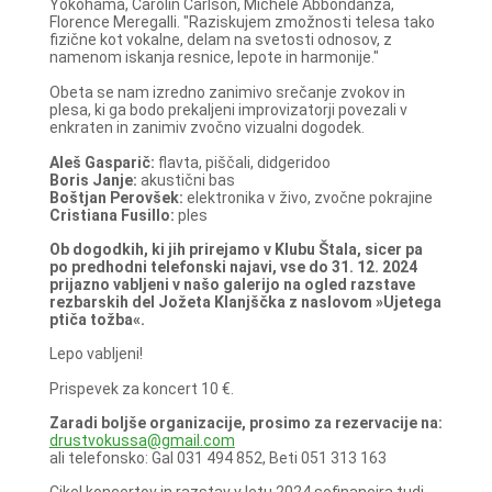
Yokohama, Carolin Carlson, Michele Abbondanza,
Florence Meregalli. "Raziskujem zmožnosti telesa tako
fizične kot vokalne, delam na svetosti odnosov, z
namenom iskanja resnice, lepote in harmonije."
Obeta se nam izredno zanimivo srečanje zvokov in
plesa, ki ga bodo prekaljeni improvizatorji povezali v
enkraten in zanimiv zvočno vizualni dogodek.
Aleš Gasparič:
flavta, piščali, didgeridoo
Boris Janje:
akustični bas
Boštjan Perovšek:
elektronika v živo, zvočne pokrajine
Cristiana Fusillo:
ples
Ob dogodkih, ki jih prirejamo v Klubu Štala, sicer pa
po predhodni telefonski najavi, vse do 31. 12. 2024
prijazno vabljeni v našo galerijo na ogled razstave
rezbarskih del Jožeta Klanjščka z naslovom »Ujetega
ptiča tožba«.
Lepo vabljeni!
Prispevek za koncert 10 €.
Zaradi boljše organizacije, prosimo za rezervacije na:
drustvokussa@gmail.com
ali telefonsko: Gal 031 494 852, Beti 051 313 163