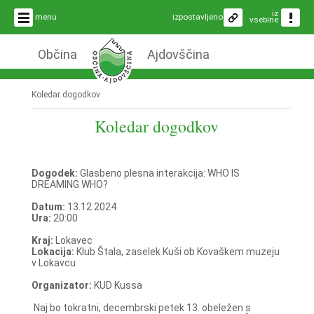
iz
menu
izpostavljeno
vsebine
Občina
Ajdovščina
Koledar dogodkov
Koledar dogodkov
Dogodek:
Glasbeno plesna interakcija: WHO IS
DREAMING WHO?
Datum:
13.12.2024
Ura:
20:00
Kraj:
Lokavec
Lokacija:
Klub Štala, zaselek Kuši ob Kovaškem muzeju
v Lokavcu
Organizator:
KUD Kussa
Naj bo tokratni, decembrski petek 13. obeležen s