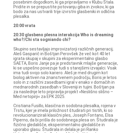
posebnim dogodkom, ki ga pripravljamo v Klubu Štala.
Pridite in se prepustite potovanju giba in zvokov, ki ga
bodo za nas ustvarili trije izvrstni glasbeniki in odlična
plesalka.
20:00 vrata
20:30 glasbeno plesna interakcija Who is dreaming
who?/Chi sta sogniando chi?
Skupino sestavljajo improvizatorji različnih generacij;
Aleš Gasparič in Boštjan Perovšek že več kot 40 let
igrata skupaj v skupini za eksperimentalno glasbo
SAETA, Boris Janje pa je predstavnik mlajše generacije,
ki se uspešno povezuje tudi s starejšimi izvajalci. Vsak
ima tudi svojo solo kariero. Aleš je med drugim kot
biolog aktiven na znanstvenem področju, Boris je letos
solo in z različni zasedbami igral v enako v domačih in
mednarodnih zasedbah v Sloveniji in tujini. Boštjan pa
za naslednje leto pripravlja projekt »Neslišno slišno –
Med netopirji« za EPK 2025.
Cristiana Fusillo, klasična in sodobna plesalka, rojena v
Trstu, kjer je imela priložnost študirati pri tistih, ki so
revolucionarizirali klasični ples, Joseph Fontano, Elsa
Piperno, da bi prišla do sodobnega plesa on. Študirala je
fizično gledališče, eksperimentalno gledališče in
uporabo glasu. Študirala in delala je pri Ranko