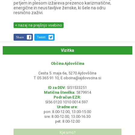
petjem in plesom izžareva prezenco karizmatične,
energične in neustavljive ženske, ki šele na odru
resnično zaživi.
< nazaj na prejšnjo vsebino
Share
Tweet
Vizitka
Občina Ajdovščina
Cesta 5. maja 6a, 5270 Ajdovščina
T 05 365 91 10, E
obcina@ajdovscina.si
ID za DDV:
SI51533251
Matična številka:
5879914
Podračun EZR:
SI56 0120 1010 0014 597
Uradne ure:
pon: 8.00-12.00, 13.00-15.00
sre: 8.00-12.00, 13.00-16.30
pet: 8.00-12.00
Kje smo?