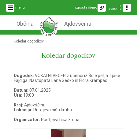
iz
menu
izpostavljeno
vsebine
Občina
Ajdovščina
Koledar dogodkov
Koledar dogodkov
Dogodek:
VOKALNI VEČER z učenci iz Šole petja Tjaše
Fajdiga. Nastopata Lana Šeško in Flora Krampac
Datum:
07.01.2025
Ura:
19:00
Kraj:
Ajdovščina
Lokacija:
Rustjeva hiša kruha
Organizator:
Rustjeva hiša kruha