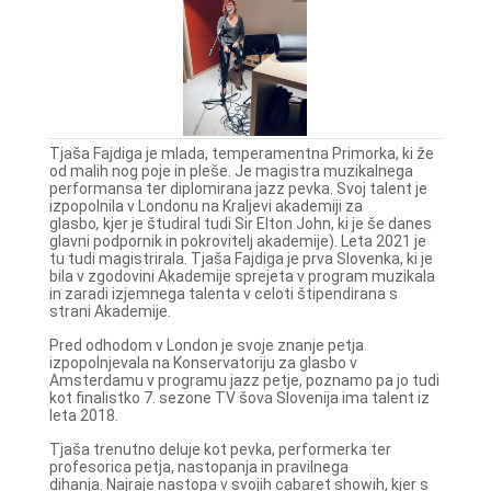
Tjaša Fajdiga je mlada, temperamentna Primorka, ki že
od malih nog poje in pleše. Je magistra muzikalnega
performansa ter diplomirana jazz pevka. Svoj talent je
izpopolnila v Londonu na Kraljevi akademiji za
glasbo
,
kjer je študiral tudi Sir Elton John, ki je še danes
glavni podpornik in pokrovitelj akademije). Leta 2021 je
tu tudi magistrirala. Tjaša Fajdiga je prva Slovenka, ki je
bila v zgodovini Akademije sprejeta v program muzikala
in zaradi izjemnega talenta v celoti štipendirana s
strani Akademije.
Pred odhodom v London je svoje znanje petja
izpopolnjevala na Konservatoriju za glasbo v
Amsterdamu v programu jazz petje, poznamo pa jo tudi
kot finalistko 7. sezone TV šova Slovenija ima talent iz
leta 2018.
Tjaša trenutno deluje kot pevka, performerka ter
profesorica petja, nastopanja in pravilnega
dihanja. Najraje nastopa v svojih cabaret showih, kjer s