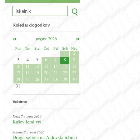
Koledar dogodkov
avgust 2026
Pon
Tor
Sre
Čet
Pet
Sob
Ned
1
2
3
4
5
6
7
8
9
10
11
12
13
14
15
16
17
18
19
20
21
22
23
24
25
26
27
28
29
30
31
Vabimo
Petek 7.avgust 2026
Kašev letni vrt
Sobota 8.avgust 2026
Druga sobota na Ajdovski tržnici