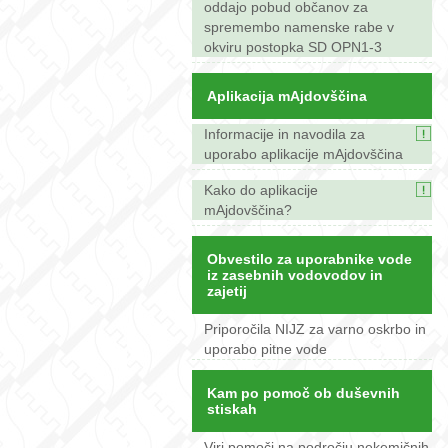
oddajo pobud občanov za
spremembo namenske rabe v
okviru postopka SD OPN1-3
Aplikacija mAjdovščina
Informacije in navodila za
uporabo aplikacije mAjdovščina
Kako do aplikacije
mAjdovščina?
Obvestilo za uporabnike vode
iz zasebnih vodovodov in
zajetij
Priporočila NIJZ za varno oskrbo in
uporabo pitne vode
Kam po pomoč ob duševnih
stiskah
Viri pomoči na področju nekemičnih