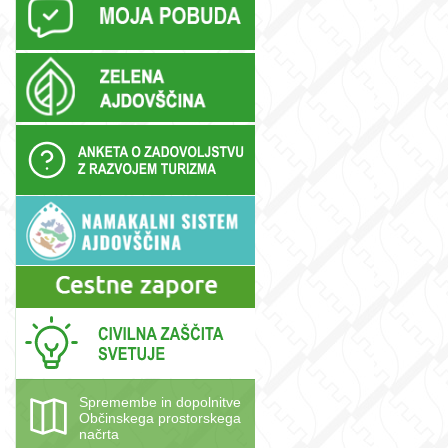
Spremembe in dopolnitve
Občinskega prostorskega
načrta