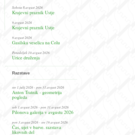
Sobota 8.avgust 2026
Krajevni praznik Ustje
9.avgust 2026
Krajevni praznik Ustje
9.avgust 2026
Gasilska veselica na Colu
Ponedeljek 10.avgust 2026
Urice druženja
Razstave
sre 1.julij 2026 - pon 31.avgust 2026
Anton Tratnik - geometrija
pogleda
sob 1.avgust 2026 - pon 31.avgust 2026
Pilonova galerija v avgustu 2026
pon 3.avgust 2026 - sre 19.avgust 2026
Čas, ujet v barve. razstava
likovnih del