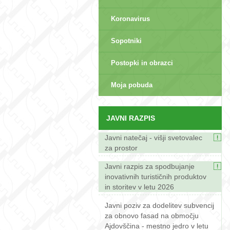
Koronavirus
Sopotniki
Postopki in obrazci
sep>
Moja pobuda
JAVNI RAZPIS
Javni natečaj - višji svetovalec
za prostor
Javni razpis za spodbujanje
inovativnih turističnih produktov
in storitev v letu 2026
Javni poziv za dodelitev subvencij
za obnovo fasad na območju
Ajdovščina - mestno jedro v letu