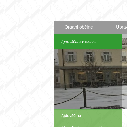
Organi občine
Upra
Ajdovščina v belem.
Ajdovščina