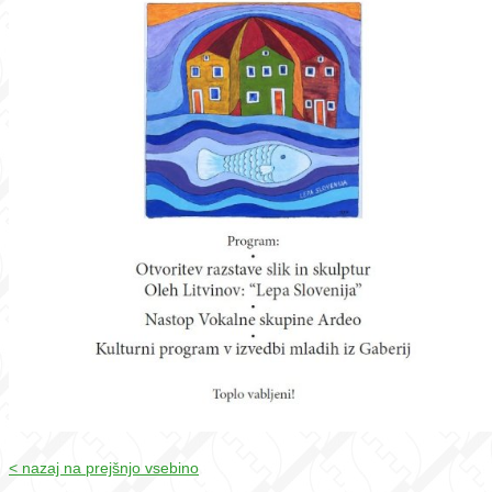
< nazaj na prejšnjo vsebino