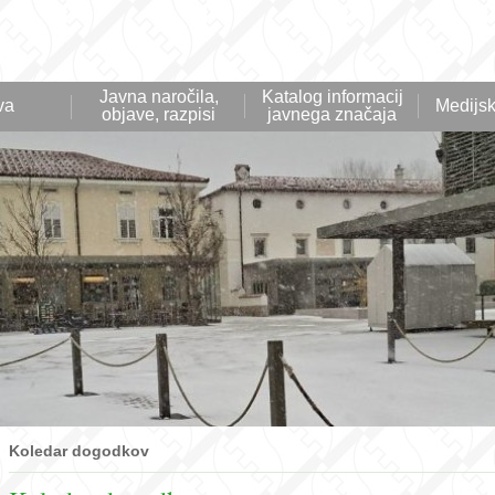
Javna naročila,
Katalog informacij
va
Medijsk
objave, razpisi
javnega značaja
Koledar dogodkov