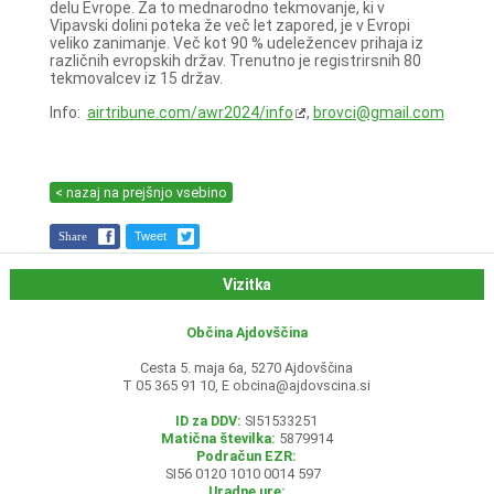
delu Evrope. Za to mednarodno tekmovanje, ki v
Vipavski dolini poteka že več let zapored, je v Evropi
veliko zanimanje. Več kot 90 % udeležencev prihaja iz
različnih evropskih držav. Trenutno je registrirsnih 80
tekmovalcev iz 15 držav.
Info:
airtribune.com/awr2024/info
,
brovci@gmail.com
< nazaj na prejšnjo vsebino
Share
Tweet
Vizitka
Občina Ajdovščina
Cesta 5. maja 6a, 5270 Ajdovščina
T 05 365 91 10, E
obcina@ajdovscina.si
ID za DDV:
SI51533251
Matična številka:
5879914
Podračun EZR:
SI56 0120 1010 0014 597
Uradne ure: