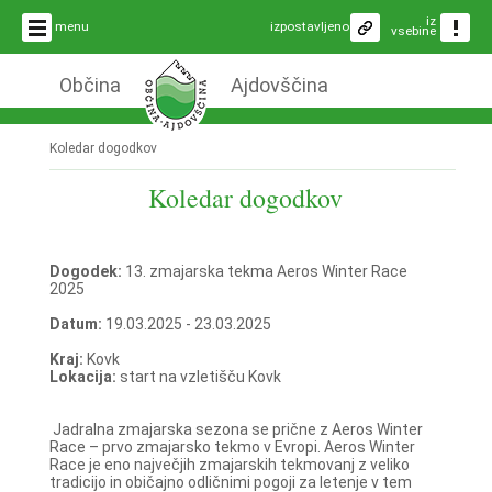
iz
menu
izpostavljeno
vsebine
Občina
Ajdovščina
Koledar dogodkov
Koledar dogodkov
Dogodek:
13. zmajarska tekma Aeros Winter Race
2025
Datum:
19.03.2025 - 23.03.2025
Kraj:
Kovk
Lokacija:
start na vzletišču Kovk
Jadralna zmajarska sezona se prične z Aeros Winter
Race – prvo zmajarsko tekmo v Evropi. Aeros Winter
Race je eno največjih zmajarskih tekmovanj z veliko
tradicijo in običajno odličnimi pogoji za letenje v tem