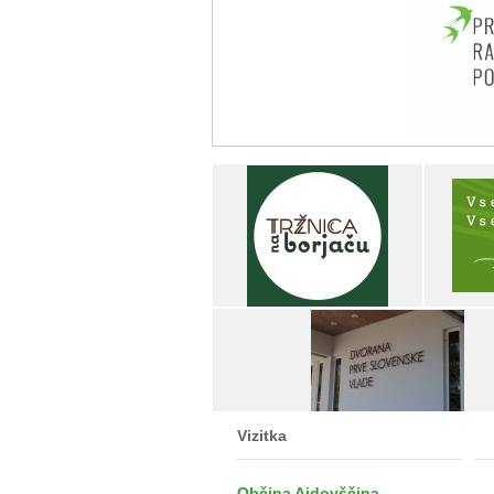
Vizitka
Občina Ajdovščina