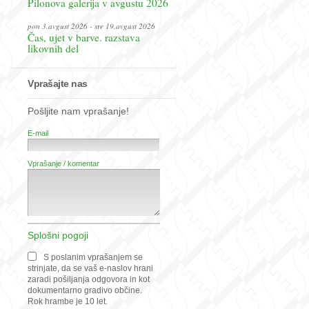
Pilonova galerija v avgustu 2026
pon 3.avgust 2026 - sre 19.avgust 2026
Čas, ujet v barve. razstava
likovnih del
Vprašajte nas
Pošljite nam vprašanje!
E-mail
Vprašanje / komentar
Splošni pogoji
S poslanim vprašanjem se
strinjate, da se vaš e-naslov hrani
zaradi pošiljanja odgovora in kot
dokumentarno gradivo občine.
Rok hrambe je 10 let.