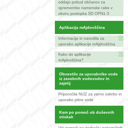
oddajo pobud občanov za
spremembo namenske rabe v
okviru postopka SD OPN1-3
Aplikacija mAjdovščina
Informacije in navodila za
uporabo aplikacije mAjdovščina
Kako do aplikacije
mAjdovščina?
Obvestilo za uporabnike vode
iz zasebnih vodovodov in
zajetij
Priporočila NIJZ za varno oskrbo in
uporabo pitne vode
Kam po pomoč ob duševnih
stiskah
Viri pomoči na področju nekemičnih