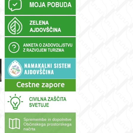
e
Spremembe in dopolnitve
Občinskega prostorskega
a
načrta