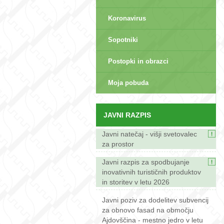
Koronavirus
Sopotniki
Postopki in obrazci
sep>
Moja pobuda
JAVNI RAZPIS
Javni natečaj - višji svetovalec
za prostor
Javni razpis za spodbujanje
inovativnih turističnih produktov
in storitev v letu 2026
Javni poziv za dodelitev subvencij
za obnovo fasad na območju
Ajdovščina - mestno jedro v letu