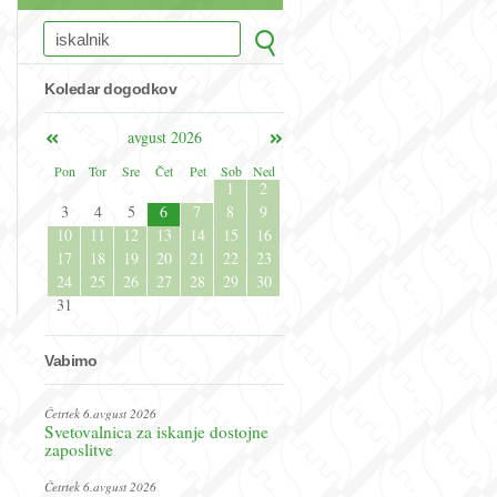
Koledar dogodkov
avgust 2026
Pon
Tor
Sre
Čet
Pet
Sob
Ned
1
2
3
4
5
6
7
8
9
10
11
12
13
14
15
16
17
18
19
20
21
22
23
24
25
26
27
28
29
30
31
Vabimo
Četrtek 6.avgust 2026
Svetovalnica za iskanje dostojne
zaposlitve
Četrtek 6.avgust 2026