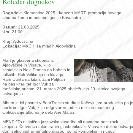
Koledar dogodkov
Dogodek:
Klementina 2025 - koncert MART: promocija novega
albuma Tema in posebni gostje Kavasutra
Datum:
21.03.2025
Ura:
21:00
Kraj:
Ajdovščina
Lokacija:
MKC Hiša mladih Ajdovščina
Mart je glasbena skupina iz
Ajdovščine in Vipave, ki jo
sestavljajo Nejc Franca na bobnih in
tolkalih, Rok Velikonja na klavirju,
Ram Cunta na kitari, Jani Peljhan
na bas kitari ter Igor Vuk za
mešalnim pultom. 21. marca 2025 obeležujejo 20. letnico svojega
ustvarjanja.
Album je bil posnet v BearTracks studiu v Kočevju, za produkcijo pa j
poskrbel Igor Vuk, ki je odgovoren tudi za miks in mastering.
Oblikovanje albuma je delo Ane Maraž.
MENT: "To ni tipična jazzovska zasedba ali navadna post-rock
skupina. Četverica talentiranih glasbenikov iz Vipavske doline ustvarj
domiselno instrumentalno glasbo, polno kompleksnih ritmov,