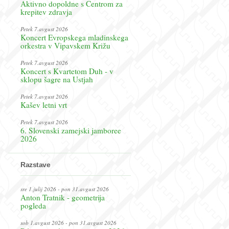
Aktivno dopoldne s Centrom za
krepitev zdravja
Petek 7.avgust 2026
Koncert Evropskega mladinskega
orkestra v Vipavskem Križu
Petek 7.avgust 2026
Koncert s Kvartetom Duh - v
sklopu šagre na Ustjah
Petek 7.avgust 2026
Kašev letni vrt
Petek 7.avgust 2026
6. Slovenski zamejski jamboree
2026
Razstave
sre 1.julij 2026 - pon 31.avgust 2026
Anton Tratnik - geometrija
pogleda
sob 1.avgust 2026 - pon 31.avgust 2026