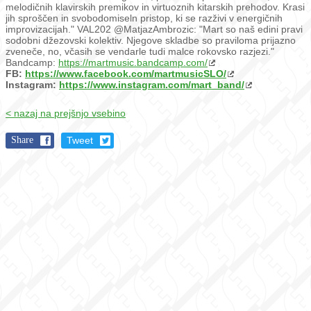
melodičnih klavirskih premikov in virtuoznih kitarskih prehodov. Krasi
jih sproščen in svobodomiseln pristop, ki se razživi v energičnih
improvizacijah." VAL202 @MatjazAmbrozic: "Mart so naš edini pravi
sodobni džezovski kolektiv. Njegove skladbe so praviloma prijazno
zveneče, no, včasih se vendarle tudi malce rokovsko razjezi."
Bandcamp:
https://martmusic.bandcamp.com/
FB:
https://www.facebook.com/martmusicSLO/
Instagram:
https://www.instagram.com/mart_band/
< nazaj na prejšnjo vsebino
Share
Tweet