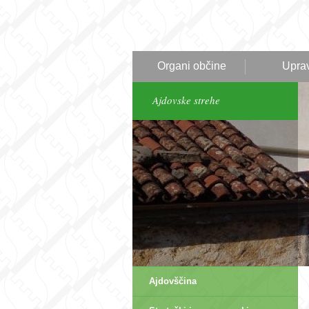
Organi občine
Upra
Ajdovske strehe
Ajdovščina