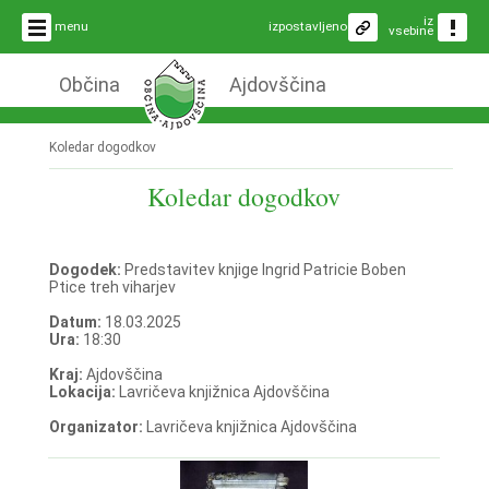
iz
menu
izpostavljeno
vsebine
Občina
Ajdovščina
Koledar dogodkov
Koledar dogodkov
Dogodek:
Predstavitev knjige Ingrid Patricie Boben
Ptice treh viharjev
Datum:
18.03.2025
Ura:
18:30
Kraj:
Ajdovščina
Lokacija:
Lavričeva knjižnica Ajdovščina
Organizator:
Lavričeva knjižnica Ajdovščina