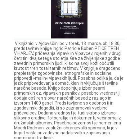
V knjižnici v Ajdovščini bo v torek, 18. marca, ob 18.30,
predstavitev knjige Ingrid Patricie Boben PTICE TREH
VIHARJEV, pričevanja Vipavk in Vipavcev, rojenih v drugi
četrtini dvajsetega stoletja. Gre za življenjske zgodbe
zavednih primorskih ljudi, ki so na svoji koži občutili
krutost treh totalitarnih režimov. V knjigi je dragoceno
prepletanje zgodovinske, etnografske in socialne
pripovedi »malih« vipavskih ljudi. Posebna odlika je, da je
jezik pripovedovanja domač, klen in vključuje številne
narečne besede. Knjigo dopolnjuje izbor pesmi
primorskih oz. vipavskih pesnikov, posebno vrednost ji
dodaja obširen slovar narečnih besed z razlago in
izvorom 1400 gesel. Predstavljene so osebnosti in
zgodovinski dogodki, ki so zaznamovali vsebino
pričevalcev. Dodana vrednost je tudi skrbno izbrano
slikovno gradivo, fotografije in dokumenti, večinoma iz
družinskih albumov. Posebna pozornost je namenjena
Magdi Rodman, zaslužni ohranjevalki spomina, ki je v
Ingrid našla prizadevno nadaljevalko zapisovanja
spomina in tradicije.