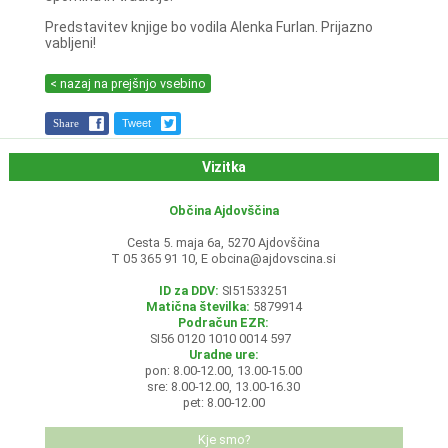
Predstavitev knjige bo vodila Alenka Furlan. Prijazno
vabljeni!
< nazaj na prejšnjo vsebino
Share
Tweet
Vizitka
Občina Ajdovščina
Cesta 5. maja 6a, 5270 Ajdovščina
T 05 365 91 10, E
obcina@ajdovscina.si
ID za DDV:
SI51533251
Matična številka:
5879914
Podračun EZR:
SI56 0120 1010 0014 597
Uradne ure:
pon: 8.00-12.00, 13.00-15.00
sre: 8.00-12.00, 13.00-16.30
pet: 8.00-12.00
Kje smo?