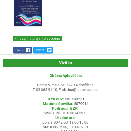
< nazaj na prejšnjo vsebino
Share
Tweet
Vizitka
Občina Ajdovščina
Cesta 5. maja 6a, 5270 Ajdovščina
T 05 365 91 10, E
obcina@ajdovscina.si
ID za DDV:
SI51533251
Matična številka:
5879914
Podračun EZR:
SI56 0120 1010 0014 597
Uradne ure:
pon: 8.00-12.00, 13.00-15.00
sre: 8.00-12.00, 13.00-16.30