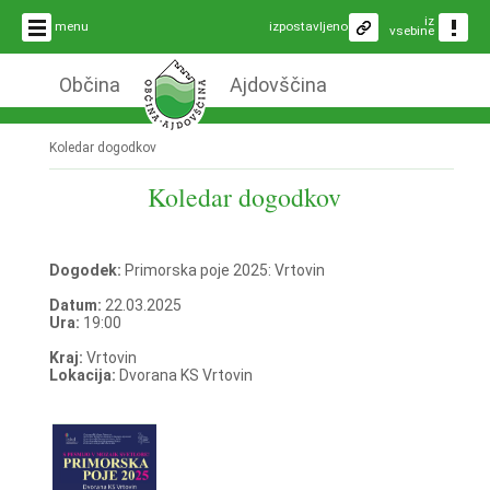
iz
menu
izpostavljeno
vsebine
Občina
Ajdovščina
Koledar dogodkov
Koledar dogodkov
Dogodek:
Primorska poje 2025: Vrtovin
Datum:
22.03.2025
Ura:
19:00
Kraj:
Vrtovin
Lokacija:
Dvorana KS Vrtovin