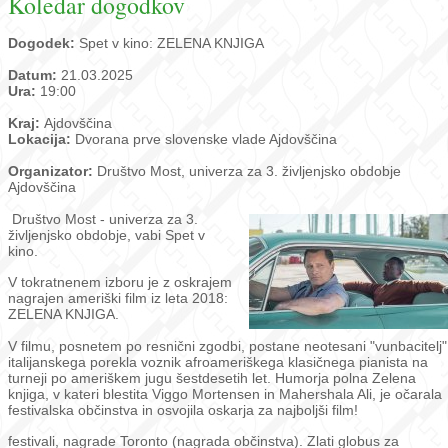
Koledar dogodkov
Dogodek:
Spet v kino: ZELENA KNJIGA
Datum:
21.03.2025
Ura:
19:00
Kraj:
Ajdovščina
Lokacija:
Dvorana prve slovenske vlade Ajdovščina
Organizator:
Društvo Most, univerza za 3. življenjsko obdobje
Ajdovščina
Društvo Most - univerza za 3.
življenjsko obdobje, vabi Spet v
kino.
V tokratnenem izboru je z oskrajem
nagrajen ameriški film iz leta 2018:
ZELENA KNJIGA.
V filmu, posnetem po resnični zgodbi, postane neotesani "vunbacitelj"
italijanskega porekla voznik afroameriškega klasičnega pianista na
turneji po ameriškem jugu šestdesetih let. Humorja polna Zelena
knjiga, v kateri blestita Viggo Mortensen in Mahershala Ali, je očarala
festivalska občinstva in osvojila oskarja za najboljši film!
festivali, nagrade Toronto (nagrada občinstva). Zlati globus za