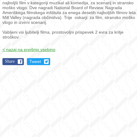
najboljši film v kategoriji muzikal ali komedija, za scenarij in stransko
moško vlogo. Dve nagradi National Board of Review. Nagrada
Ameriškega filmskega inštituta za enega desetih najboljših filmov leta.
Mill Valley (nagrada občinstva). Trije oskarji: za film, stransko moško
vlogo in izvirni scenarij.
Vabljeni vsi ljubitelji filma, prostovoljni prispevek 2 evra za kritje
stroškov.
< nazaj na prejšnjo vsebino
Share
Tweet