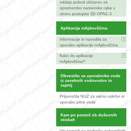
oddajo pobud občanov za
spremembo namenske rabe v
okviru postopka SD OPN1-3
Aplikacija mAjdovščina
Informacije in navodila za
uporabo aplikacije mAjdovščina
Kako do aplikacije
mAjdovščina?
Obvestilo za uporabnike vode
iz zasebnih vodovodov in
zajetij
Priporočila NIJZ za varno oskrbo in
uporabo pitne vode
Kam po pomoč ob duševnih
stiskah
Viri pomoči na področju nekemičnih