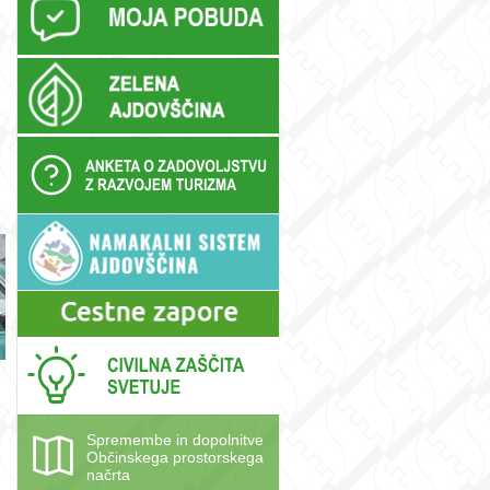
Spremembe in dopolnitve
Občinskega prostorskega
načrta