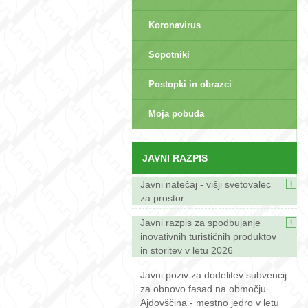
Koronavirus
Sopotniki
Postopki in obrazci
sep>
Moja pobuda
JAVNI RAZPIS
Javni natečaj - višji svetovalec
za prostor
Javni razpis za spodbujanje
inovativnih turističnih produktov
in storitev v letu 2026
Javni poziv za dodelitev subvencij
za obnovo fasad na območju
Ajdovščina - mestno jedro v letu