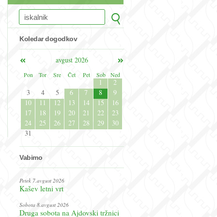
Koledar dogodkov
avgust 2026
Pon
Tor
Sre
Čet
Pet
Sob
Ned
1
2
3
4
5
6
7
8
9
10
11
12
13
14
15
16
17
18
19
20
21
22
23
24
25
26
27
28
29
30
31
Vabimo
Petek 7.avgust 2026
Kašev letni vrt
Sobota 8.avgust 2026
Druga sobota na Ajdovski tržnici