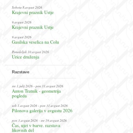
Sobota 8.avgust 2026
Krajevni praznik Ustje
9.avgust 2026
Krajevni praznik Ustje
9.avgust 2026
Gasilska veselica na Colu
Ponedeljek 10.avgust 2026
Urice druženja
Razstave
sre 1.julij 2026 - pon 31.avgust 2026
Anton Tratnik - geometrija
pogleda
sob 1.avgust 2026 - pon 31.avgust 2026
Pilonova galerija v avgustu 2026
pon 3.avgust 2026 - sre 19.avgust 2026
Čas, ujet v barve. razstava
likovnih del