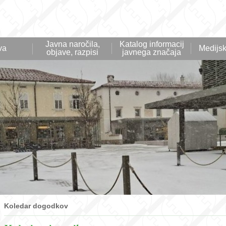
Javna naročila,
Katalog informacij
va
Medijsk
objave, razpisi
javnega značaja
Koledar dogodkov