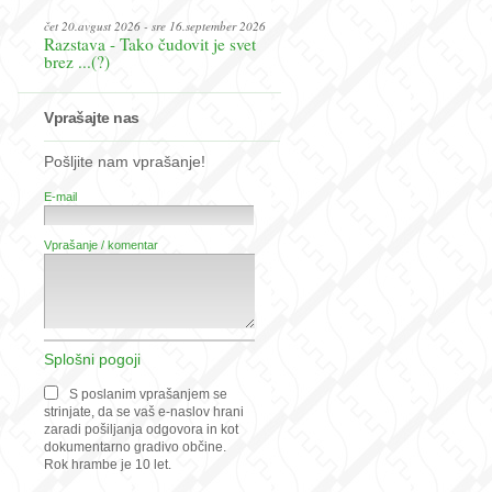
čet 20.avgust 2026 - sre 16.september 2026
Razstava - Tako čudovit je svet
brez ...(?)
Vprašajte nas
Pošljite nam vprašanje!
E-mail
Vprašanje / komentar
Splošni pogoji
S poslanim vprašanjem se
strinjate, da se vaš e-naslov hrani
zaradi pošiljanja odgovora in kot
dokumentarno gradivo občine.
Rok hrambe je 10 let.