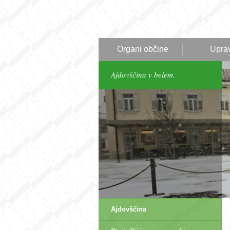
Organi občine
Upra
Ajdovščina v belem.
Ajdovščina