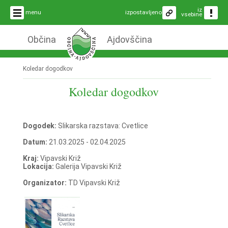
iz
menu
izpostavljeno
vsebine
Občina
Ajdovščina
Koledar dogodkov
Koledar dogodkov
Dogodek:
Slikarska razstava: Cvetlice
Datum:
21.03.2025 - 02.04.2025
Kraj:
Vipavski Križ
Lokacija:
Galerija Vipavski Križ
Organizator:
TD Vipavski Križ