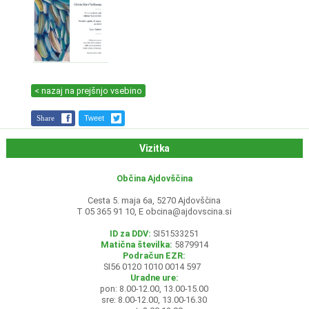
< nazaj na prejšnjo vsebino
Share
Tweet
Vizitka
Občina Ajdovščina
Cesta 5. maja 6a, 5270 Ajdovščina
T 05 365 91 10, E
obcina@ajdovscina.si
ID za DDV:
SI51533251
Matična številka:
5879914
Podračun EZR:
SI56 0120 1010 0014 597
Uradne ure:
pon: 8.00-12.00, 13.00-15.00
sre: 8.00-12.00, 13.00-16.30