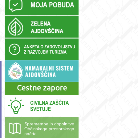
Spremembe in dopolnitve
Občinskega prostorskega
načrta