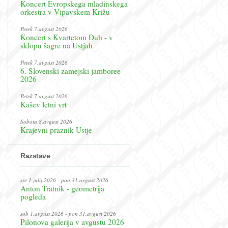
Koncert Evropskega mladinskega
orkestra v Vipavskem Križu
Petek 7.avgust 2026
Koncert s Kvartetom Duh - v
sklopu šagre na Ustjah
Petek 7.avgust 2026
6. Slovenski zamejski jamboree
2026
Petek 7.avgust 2026
Kašev letni vrt
Sobota 8.avgust 2026
Krajevni praznik Ustje
Razstave
sre 1.julij 2026 - pon 31.avgust 2026
Anton Tratnik - geometrija
pogleda
sob 1.avgust 2026 - pon 31.avgust 2026
Pilonova galerija v avgustu 2026