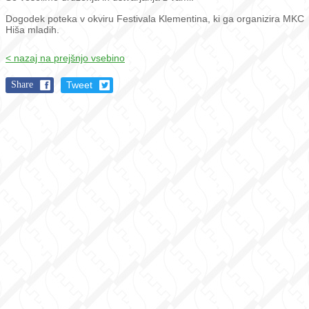
Dogodek poteka v okviru Festivala Klementina, ki ga organizira MKC
Hiša mladih.
< nazaj na prejšnjo vsebino
Share
Tweet