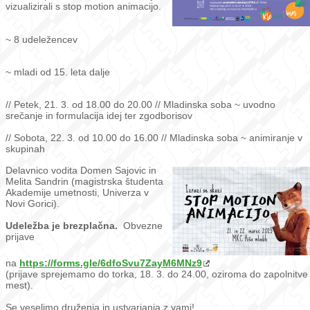
vizualizirali s stop motion animacijo.
~ 8 udeležencev
~ mladi od 15. leta dalje
// Petek, 21. 3. od 18.00 do 20.00 // Mladinska soba ~ uvodno
srečanje in formulacija idej ter zgodborisov
// Sobota, 22. 3. od 10.00 do 16.00 // Mladinska soba ~ animiranje v
skupinah
Delavnico vodita Domen Sajovic in
Melita Sandrin (magistrska študenta
Akademije umetnosti, Univerza v
Novi Gorici).
Udeležba je brezplačna.
Obvezne
prijave
na
https://forms.gle/6dfoSvu7ZayM6MNz9
(prijave sprejemamo do torka, 18. 3. do 24.00, oziroma do zapolnitve
mest).
Se veselimo druženja in ustvarjanja z vami!