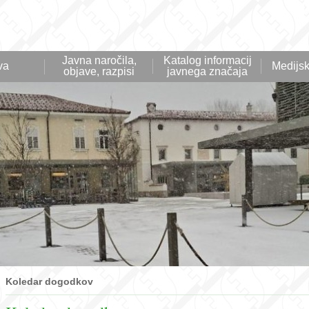
Javna naročila,
Katalog informacij
va
Medijsk
objave, razpisi
javnega značaja
Koledar dogodkov