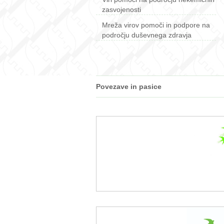
zasvojenosti
Mreža virov pomoči in podpore na
področju duševnega zdravja
Povezave in pasice