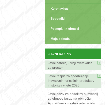
Koronavirus
Sopotniki
Postopki in obrazci
sep>
Moja pobuda
JAVNI RAZPIS
Javni natečaj - višji svetovalec
za prostor
Javni razpis za spodbujanje
inovativnih turističnih produktov
in storitev v letu 2026
Javni poziv za dodelitev subvencij
za obnovo fasad na območju
Ajdovščina - mestno jedro v letu