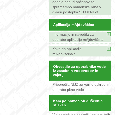
oddajo pobud občanov za
spremembo namenske rabe v
okviru postopka SD OPN1-3
Aplikacija mAjdovščina
Informacije in navodila za
uporabo aplikacije mAjdovščina
Kako do aplikacije
mAjdovščina?
Obvestilo za uporabnike vode
iz zasebnih vodovodov in
zajetij
Priporočila NIJZ za varno oskrbo in
uporabo pitne vode
Kam po pomoč ob duševnih
stiskah
Viri pomoči na področju nekemičnih