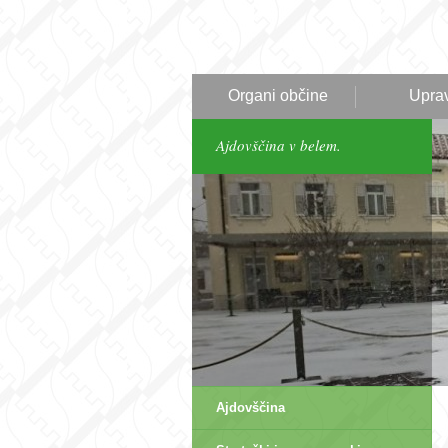
Organi občine
Upra
Ajdovščina v belem.
Ajdovščina