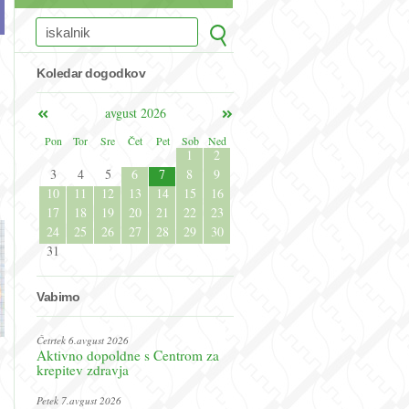
Koledar dogodkov
avgust 2026
Pon
Tor
Sre
Čet
Pet
Sob
Ned
1
2
3
4
5
6
7
8
9
10
11
12
13
14
15
16
17
18
19
20
21
22
23
24
25
26
27
28
29
30
31
Vabimo
Četrtek 6.avgust 2026
Aktivno dopoldne s Centrom za
krepitev zdravja
Petek 7.avgust 2026