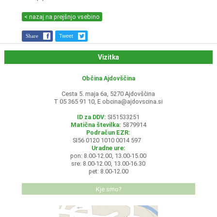
< nazaj na prejšnjo vsebino
Share
Tweet
Vizitka
Občina Ajdovščina
Cesta 5. maja 6a, 5270 Ajdovščina
T 05 365 91 10, E
obcina@ajdovscina.si
ID za DDV:
SI51533251
Matična številka:
5879914
Podračun EZR:
SI56 0120 1010 0014 597
Uradne ure:
pon: 8.00-12.00, 13.00-15.00
sre: 8.00-12.00, 13.00-16.30
pet: 8.00-12.00
Kje smo?