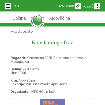
iz
menu
izpostavljeno
vsebine
Občina
Ajdovščina
Koledar dogodkov
Koledar dogodkov
Dogodek:
Klementina 2025: Potopisno predavanje
Madagaskar
Datum:
27.03.2025
Ura:
18:00
Kraj:
Ajdovščina
Lokacija:
MKC Hiša mladih Ajdovščina
Organizator:
MKC Hiša mladih