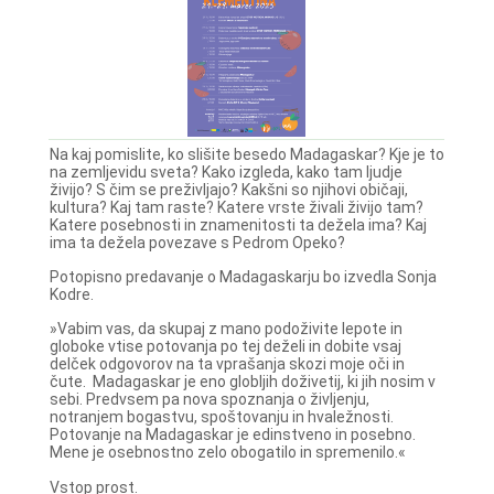
Na kaj pomislite, ko slišite besedo Madagaskar? Kje je to
na zemljevidu sveta? Kako izgleda, kako tam ljudje
živijo? S čim se preživljajo? Kakšni so njihovi običaji,
kultura? Kaj tam raste? Katere vrste živali živijo tam?
Katere posebnosti in znamenitosti ta dežela ima? Kaj
ima ta dežela povezave s Pedrom Opeko?
Potopisno predavanje o Madagaskarju bo izvedla Sonja
Kodre.
»Vabim vas, da skupaj z mano podoživite lepote in
globoke vtise potovanja po tej deželi in dobite vsaj
delček odgovorov na ta vprašanja skozi moje oči in
čute. Madagaskar je eno globljih doživetij, ki jih nosim v
sebi. Predvsem pa nova spoznanja o življenju,
notranjem bogastvu, spoštovanju in hvaležnosti.
Potovanje na Madagaskar je edinstveno in posebno.
Mene je osebnostno zelo obogatilo in spremenilo.«
Vstop prost.