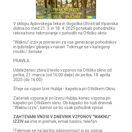
V sklopu Ajdovskega teka in dogodka Ultratrail Vipavska
dolina bo med 21. 3. in 18. 4. 2025 potekalo pohodniško
rekreativno tekmovanje v pohodih na Otliško okno.
"Waknu'' izziv je primeren za vse generacije pohodnikov
in ljubiteljev gibanja v naravi. Tekmuje se v kategoriji
moški / ženske.
PRAVILA:
Udeleženec zbira število vzponov na Otliško okno od
petka, 21. marca (od 16.00 dalje) do petka, 18. aprila
2025 (do 16.00).
Šteje se vzpon Izvir Hublja - kapelica pri Otliškem Oknu.
Začetek vzpona je pri Izviru Hublja, konec vzpona pri
kapelici pri Otliškem oknu. Ob kapelici bo tudi dnevnik
"Waknu izziv", kamor se bo vsak pohodnik vpisal.
ZAHTEVANI VNOSI V DNEVNIK VZPONOV ''WAKNU''
IZZIV so
ime in priimek, email naslov, telefon.
!Tekmuje se na lastno odgovornost in po zgoraj