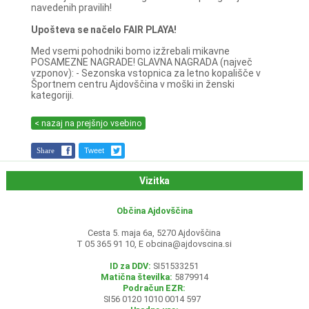
navedenih pravilih!
Upošteva se načelo FAIR PLAYA!
Med vsemi pohodniki bomo izžrebali mikavne
POSAMEZNE NAGRADE! GLAVNA NAGRADA (največ
vzponov): - Sezonska vstopnica za letno kopališče v
Športnem centru Ajdovščina v moški in ženski
kategoriji.
< nazaj na prejšnjo vsebino
Share
Tweet
Vizitka
Občina Ajdovščina
Cesta 5. maja 6a, 5270 Ajdovščina
T 05 365 91 10, E
obcina@ajdovscina.si
ID za DDV:
SI51533251
Matična številka:
5879914
Podračun EZR:
SI56 0120 1010 0014 597