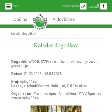
iz
menu
izpostavljeno
vsebine
Občina
Ajdovščina
Koledar dogodkov
Koledar dogodkov
Dogodek:
WAKNU IZZIV, rekreativno tekmovanje za vse
generacije
Datum:
21.03.2025 - 18.04.2025
Kraj:
Ajdovščina
Lokacija:
Izhodišče izvir Hublja, cilj Otliško okno
Organizator:
Zavod za šport Ajdovščina, UTVV, Športna
zveza Ajdovščina