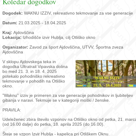
Koledar dogodkov
Dogodek:
WAKNU IZZIV, rekreativno tekmovanje za vse generacije
Datum:
21.03.2025 - 18.04.2025
Kraj:
Ajdovščina
Lokacija:
Izhodišče izvir Hublja, cilj Otliško okno
Organizator:
Zavod za šport Ajdovščina, UTVV, Športna zveza
Ajdovščina
V sklopu Ajdovskega teka in
dogodka Ultratrail Vipavska dolina
bo med 21. 3. in 18. 4. 2025
potekalo pohodniško rekreativno
tekmovanje v pohodih na Otliško
okno.
"Waknu'' izziv je primeren za vse generacije pohodnikov in ljubiteljev
gibanja v naravi. Tekmuje se v kategoriji moški / ženske.
PRAVILA:
Udeleženec zbira število vzponov na Otliško okno od petka, 21. marc
(od 16.00 dalje) do petka, 18. aprila 2025 (do 16.00).
Šteje se vzpon Izvir Hublja - kapelica pri Otliškem Oknu.