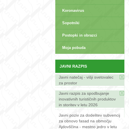
Koronavirus
Sopotniki
Postopki in obrazci
sep>
Moja pobuda
JAVNI RAZPIS
Javni natečaj - višji svetovalec
za prostor
Javni razpis za spodbujanje
inovativnih turističnih produktov
in storitev v letu 2026
Javni poziv za dodelitev subvencij
za obnovo fasad na območju
Ajdovščina - mestno jedro v letu