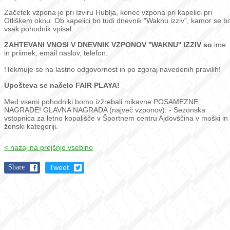
Začetek vzpona je pri Izviru Hublja, konec vzpona pri kapelici pri
Otliškem oknu. Ob kapelici bo tudi dnevnik "Waknu izziv", kamor se b
vsak pohodnik vpisal.
ZAHTEVANI VNOSI V DNEVNIK VZPONOV ''WAKNU'' IZZIV so
ime
in priimek, email naslov, telefon.
!Tekmuje se na lastno odgovornost in po zgoraj navedenih pravilih!
Upošteva se načelo FAIR PLAYA!
Med vsemi pohodniki bomo izžrebali mikavne POSAMEZNE
NAGRADE! GLAVNA NAGRADA (največ vzponov): - Sezonska
vstopnica za letno kopališče v Športnem centru Ajdovščina v moški in
ženski kategoriji.
< nazaj na prejšnjo vsebino
Share
Tweet