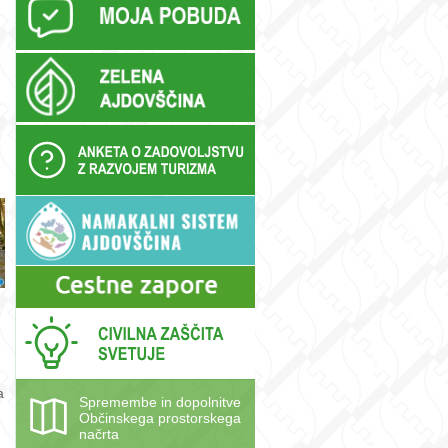
a
Spremembe in dopolnitve
Občinskega prostorskega
načrta