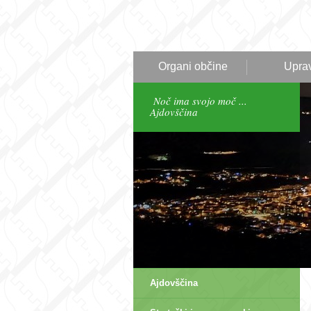
Organi občine
Upra
Noč ima svojo moč ...
Ajdovščina
Ajdovščina