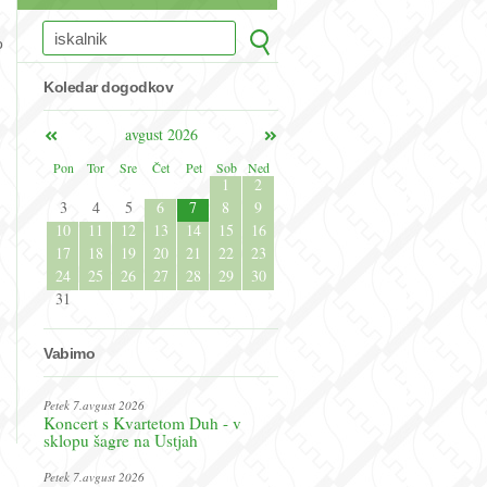
o
Koledar dogodkov
avgust 2026
Pon
Tor
Sre
Čet
Pet
Sob
Ned
1
2
3
4
5
6
7
8
9
10
11
12
13
14
15
16
17
18
19
20
21
22
23
24
25
26
27
28
29
30
31
Vabimo
Petek 7.avgust 2026
Koncert s Kvartetom Duh - v
sklopu šagre na Ustjah
Petek 7.avgust 2026