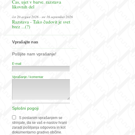
Čas, ujet v barve. razstava
likovnih del
čet 20.avgust 2026 - sre 16.september 2026
Razstava - Tako čudovit je svet
brez ...(?)
Vprašajte nas
Pošljite nam vprašanje!
E-mail
Vprašanje / komentar
Splošni pogoji
S poslanim vprašanjem se
strinjate, da se vaš e-naslov hrani
zaradi pošiljanja odgovora in kot
dokumentarno gradivo občine.