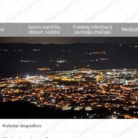
Javna naročila,
Katalog informacij
va
Medijsk
objave, razpisi
javnega značaja
Koledar dogodkov