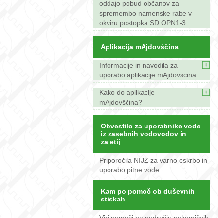
oddajo pobud občanov za
spremembo namenske rabe v
okviru postopka SD OPN1-3
Aplikacija mAjdovščina
Informacije in navodila za
uporabo aplikacije mAjdovščina
Kako do aplikacije
mAjdovščina?
Obvestilo za uporabnike vode
iz zasebnih vodovodov in
zajetij
Priporočila NIJZ za varno oskrbo in
uporabo pitne vode
Kam po pomoč ob duševnih
stiskah
Viri pomoči na področju nekemičnih