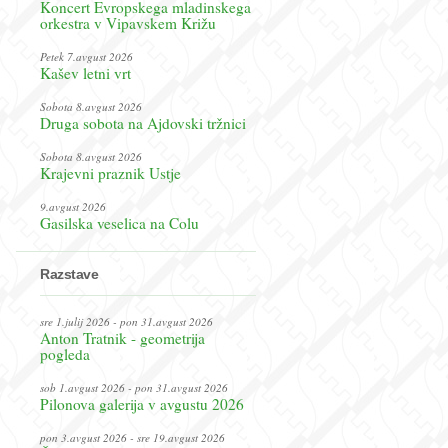
Koncert Evropskega mladinskega
orkestra v Vipavskem Križu
Petek 7.avgust 2026
Kašev letni vrt
Sobota 8.avgust 2026
Druga sobota na Ajdovski tržnici
Sobota 8.avgust 2026
Krajevni praznik Ustje
9.avgust 2026
Gasilska veselica na Colu
Razstave
sre 1.julij 2026 - pon 31.avgust 2026
Anton Tratnik - geometrija
pogleda
sob 1.avgust 2026 - pon 31.avgust 2026
Pilonova galerija v avgustu 2026
pon 3.avgust 2026 - sre 19.avgust 2026