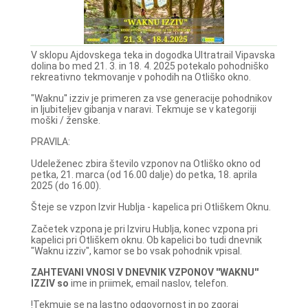
V sklopu Ajdovskega teka in dogodka Ultratrail Vipavska
dolina bo med 21. 3. in 18. 4. 2025 potekalo pohodniško
rekreativno tekmovanje v pohodih na Otliško okno.
"Waknu'' izziv je primeren za vse generacije pohodnikov
in ljubiteljev gibanja v naravi. Tekmuje se v kategoriji
moški / ženske.
PRAVILA:
Udeleženec zbira število vzponov na Otliško okno od
petka, 21. marca (od 16.00 dalje) do petka, 18. aprila
2025 (do 16.00).
Šteje se vzpon Izvir Hublja - kapelica pri Otliškem Oknu.
Začetek vzpona je pri Izviru Hublja, konec vzpona pri
kapelici pri Otliškem oknu. Ob kapelici bo tudi dnevnik
"Waknu izziv", kamor se bo vsak pohodnik vpisal.
ZAHTEVANI VNOSI V DNEVNIK VZPONOV ''WAKNU''
IZZIV so
ime in priimek, email naslov, telefon.
!Tekmuje se na lastno odgovornost in po zgoraj