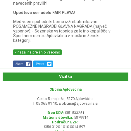
navedenih pravilih!
Upošteva se načelo FAIR PLAYA!
Med vsemi pohodniki bomo izžrebali mikavne
POSAMEZNE NAGRADE! GLAVNA NAGRADA (največ
vzponov): - Sezonska vstopnica za letno kopališče v
Športnem centru Ajdovščina v moški in ženski
kategoriji.
< nazaj na prejšnjo vsebino
Share
Tweet
Vizitka
Občina Ajdovščina
Cesta 5. maja 6a, 5270 Ajdovščina
T 05 365 91 10, E
obcina@ajdovscina.si
ID za DDV:
SI51533251
Matična številka:
5879914
Podračun EZR:
SI56 0120 1010 0014 597