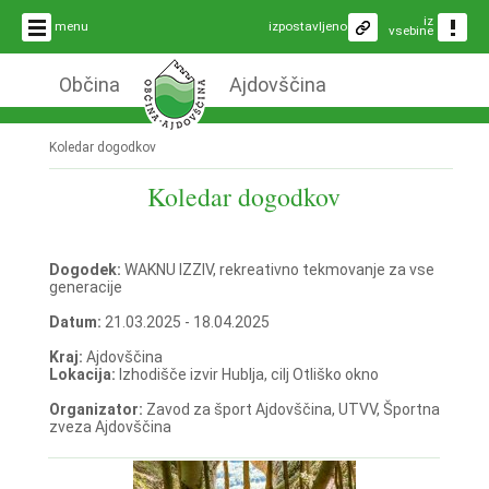
iz
menu
izpostavljeno
vsebine
Občina
Ajdovščina
Koledar dogodkov
Koledar dogodkov
Dogodek:
WAKNU IZZIV, rekreativno tekmovanje za vse
generacije
Datum:
21.03.2025 - 18.04.2025
Kraj:
Ajdovščina
Lokacija:
Izhodišče izvir Hublja, cilj Otliško okno
Organizator:
Zavod za šport Ajdovščina, UTVV, Športna
zveza Ajdovščina