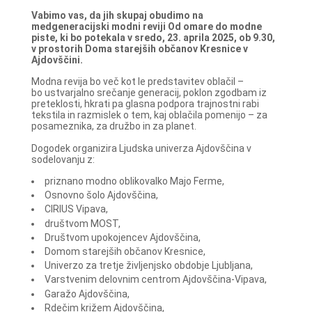
Vabimo vas, da jih skupaj obudimo na
medgeneracijski modni reviji Od omare do modne
piste, ki bo potekala v sredo, 23. aprila 2025, ob 9.30,
v prostorih Doma starejših občanov Kresnice v
Ajdovščini.
Modna revija bo več kot le predstavitev oblačil –
bo ustvarjalno srečanje generacij, poklon zgodbam iz
preteklosti, hkrati pa glasna podpora trajnostni rabi
tekstila in razmislek o tem, kaj oblačila pomenijo – za
posameznika, za družbo in za planet.
Dogodek organizira Ljudska univerza Ajdovščina v
sodelovanju z:
priznano modno oblikovalko Majo Ferme,
Osnovno šolo Ajdovščina,
CIRIUS Vipava,
društvom MOST,
Društvom upokojencev Ajdovščina,
Domom starejših občanov Kresnice,
Univerzo za tretje življenjsko obdobje Ljubljana,
Varstvenim delovnim centrom Ajdovščina-Vipava,
Garažo Ajdovščina,
Rdečim križem Ajdovščina,