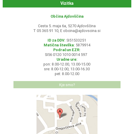
Vizitka
Občina Ajdovščina
Cesta 5. maja 6a, 5270 Ajdovščina
T 05 365 91 10, E
obcina@ajdovscina.si
ID za DDV:
SI51533251
Matična številka:
5879914
Podračun EZR:
SI56 0120 1010 0014 597
Uradne ure:
pon: 8.00-12.00, 13.00-15.00
sre: 8.00-12.00, 13.00-16.30
pet: 8.00-12.00
Kje smo?