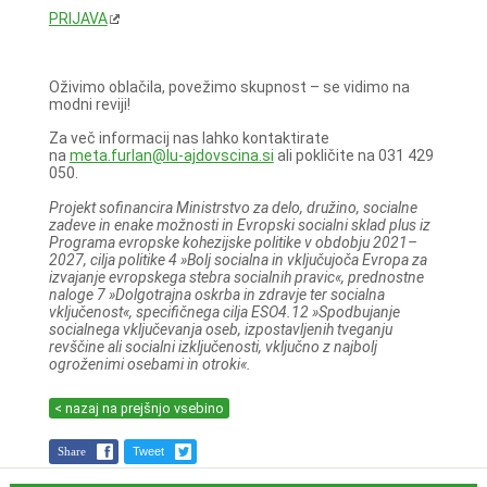
PRIJAVA
Oživimo oblačila, povežimo skupnost – se vidimo na
modni reviji!
Za več informacij nas lahko kontaktirate
na
meta.furlan@lu-ajdovscina.si
ali pokličite na 031 429
050.
Projekt sofinancira Ministrstvo za delo, družino, socialne
zadeve in enake možnosti in Evropski socialni sklad plus iz
Programa evropske kohezijske politike v obdobju 2021–
2027, cilja politike 4 »Bolj socialna in vključujoča Evropa za
izvajanje evropskega stebra socialnih pravic«, prednostne
naloge 7 »Dolgotrajna oskrba in zdravje ter socialna
vključenost«, specifičnega cilja ESO4.12 »Spodbujanje
socialnega vključevanja oseb, izpostavljenih tveganju
revščine ali socialni izključenosti, vključno z najbolj
ogroženimi osebami in otroki«.
< nazaj na prejšnjo vsebino
Share
Tweet