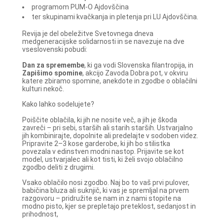
programom PUM-O Ajdovščina
ter skupinami kvačkanja in pletenja pri LU Ajdovščina.
Revija je del obeležitve Svetovnega dneva
medgeneracijske solidarnosti in se navezuje na dve
vseslovenski pobudi:
Dan za spremembe
, ki ga vodi Slovenska filantropija, in
Zapišimo spomine
, akcijo Zavoda Dobra pot, v okviru
katere zbiramo spomine, anekdote in zgodbe o oblačilni
kulturi nekoč.
Kako lahko sodelujete?
Poiščite oblačila, ki jih ne nosite več, a jih je škoda
zavreči – pri sebi, starših ali starih starših. Ustvarjalno
jih kombinirajte, dopolnite ali predelajte v sodoben videz.
Pripravite 2–3 kose garderobe, ki jih bo stilistka
povezala v edinstven modni nastop. Prijavite se kot
model, ustvarjalec ali kot tisti, ki želi svojo oblačilno
zgodbo deliti z drugimi.
Vsako oblačilo nosi zgodbo. Naj bo to vaš prvi pulover,
babičina bluza ali suknjič, ki vas je spremljal na prvem
razgovoru – pridružite se nam in z nami stopite na
modno pisto, kjer se prepletajo preteklost, sedanjost in
prihodnost,