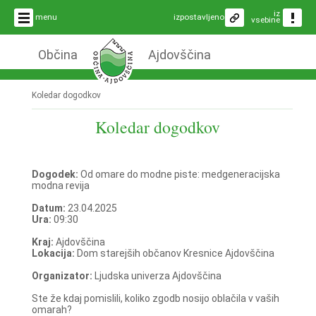
iz
menu
izpostavljeno
vsebine
Občina
Ajdovščina
Koledar dogodkov
Koledar dogodkov
Dogodek:
Od omare do modne piste: medgeneracijska
modna revija
Datum:
23.04.2025
Ura:
09:30
Kraj:
Ajdovščina
Lokacija:
Dom starejših občanov Kresnice Ajdovščina
Organizator:
Ljudska univerza Ajdovščina
Ste že kdaj pomislili, koliko zgodb nosijo oblačila v vaših
omarah?