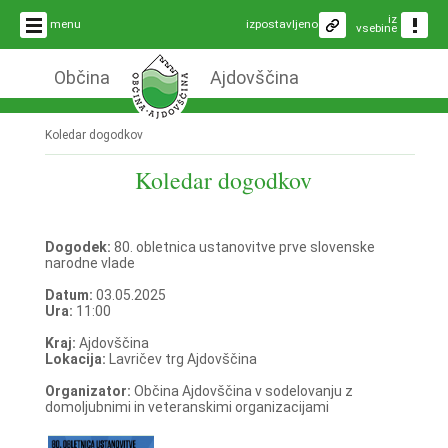
iz
menu
izpostavljeno
vsebine
Občina
Ajdovščina
Koledar dogodkov
Koledar dogodkov
Dogodek:
80. obletnica ustanovitve prve slovenske
narodne vlade
Datum:
03.05.2025
Ura:
11:00
Kraj:
Ajdovščina
Lokacija:
Lavričev trg Ajdovščina
Organizator:
Občina Ajdovščina v sodelovanju z
domoljubnimi in veteranskimi organizacijami