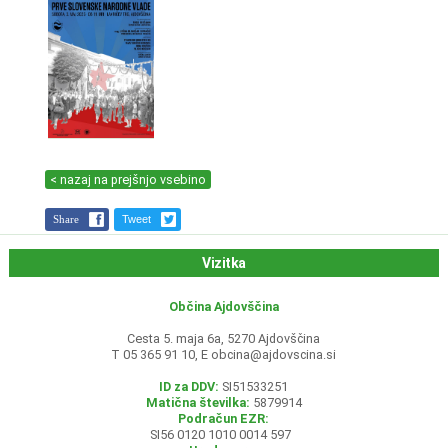
< nazaj na prejšnjo vsebino
Share
Tweet
Vizitka
Občina Ajdovščina
Cesta 5. maja 6a, 5270 Ajdovščina
T 05 365 91 10, E
obcina@ajdovscina.si
ID za DDV:
SI51533251
Matična številka:
5879914
Podračun EZR:
SI56 0120 1010 0014 597