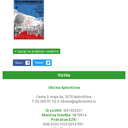
< nazaj na prejšnjo vsebino
Share
Tweet
Vizitka
Občina Ajdovščina
Cesta 5. maja 6a, 5270 Ajdovščina
T 05 365 91 10, E
obcina@ajdovscina.si
ID za DDV:
SI51533251
Matična številka:
5879914
Podračun EZR:
SI56 0120 1010 0014 597