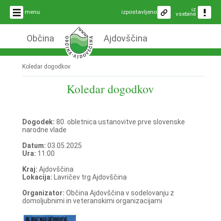
iz
menu
izpostavljeno
vsebine
Občina
Ajdovščina
Koledar dogodkov
Koledar dogodkov
Dogodek:
80. obletnica ustanovitve prve slovenske
narodne vlade
Datum:
03.05.2025
Ura:
11:00
Kraj:
Ajdovščina
Lokacija:
Lavričev trg Ajdovščina
Organizator:
Občina Ajdovščina v sodelovanju z
domoljubnimi in veteranskimi organizacijami