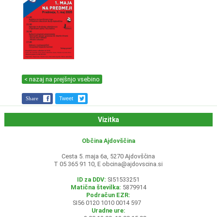
< nazaj na prejšnjo vsebino
Share
Tweet
Vizitka
Občina Ajdovščina
Cesta 5. maja 6a, 5270 Ajdovščina
T 05 365 91 10, E
obcina@ajdovscina.si
ID za DDV:
SI51533251
Matična številka:
5879914
Podračun EZR:
SI56 0120 1010 0014 597
Uradne ure: