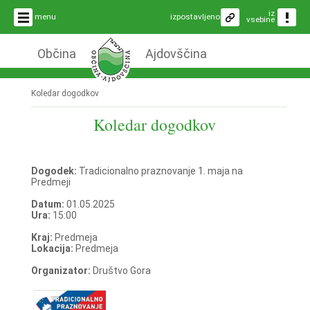
iz
menu
izpostavljeno
vsebine
Občina
Ajdovščina
Koledar dogodkov
Koledar dogodkov
Dogodek:
Tradicionalno praznovanje 1. maja na
Predmeji
Datum:
01.05.2025
Ura:
15:00
Kraj:
Predmeja
Lokacija:
Predmeja
Organizator:
Društvo Gora