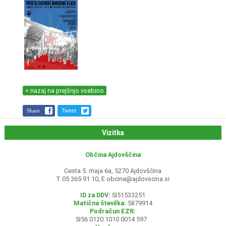
< nazaj na prejšnjo vsebino
Share
Tweet
Vizitka
Občina Ajdovščina
Cesta 5. maja 6a, 5270 Ajdovščina
T 05 365 91 10, E
obcina@ajdovscina.si
ID za DDV:
SI51533251
Matična številka:
5879914
Podračun EZR:
SI56 0120 1010 0014 597