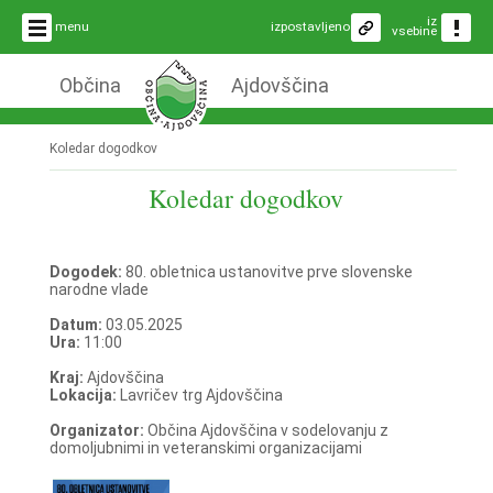
iz
menu
izpostavljeno
vsebine
Občina
Ajdovščina
Koledar dogodkov
Koledar dogodkov
Dogodek:
80. obletnica ustanovitve prve slovenske
narodne vlade
Datum:
03.05.2025
Ura:
11:00
Kraj:
Ajdovščina
Lokacija:
Lavričev trg Ajdovščina
Organizator:
Občina Ajdovščina v sodelovanju z
domoljubnimi in veteranskimi organizacijami