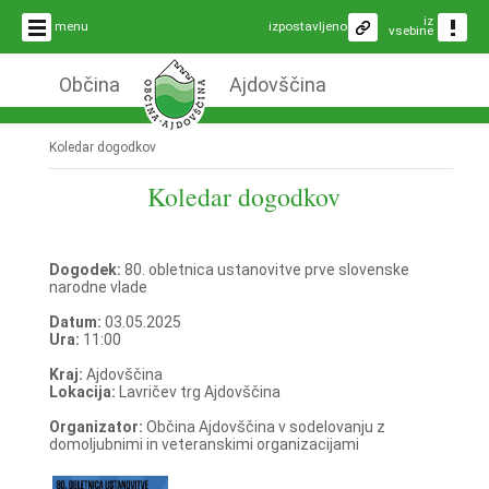
iz
menu
izpostavljeno
vsebine
Občina
Ajdovščina
Koledar dogodkov
Koledar dogodkov
Dogodek:
80. obletnica ustanovitve prve slovenske
narodne vlade
Datum:
03.05.2025
Ura:
11:00
Kraj:
Ajdovščina
Lokacija:
Lavričev trg Ajdovščina
Organizator:
Občina Ajdovščina v sodelovanju z
domoljubnimi in veteranskimi organizacijami