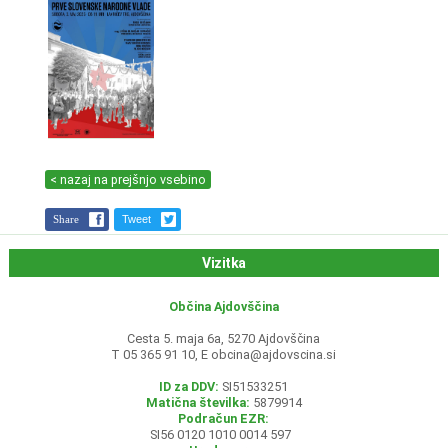
< nazaj na prejšnjo vsebino
Share
Tweet
Vizitka
Občina Ajdovščina
Cesta 5. maja 6a, 5270 Ajdovščina
T 05 365 91 10, E
obcina@ajdovscina.si
ID za DDV:
SI51533251
Matična številka:
5879914
Podračun EZR:
SI56 0120 1010 0014 597