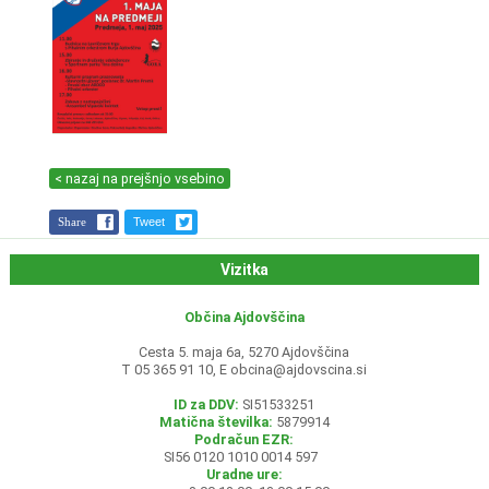
< nazaj na prejšnjo vsebino
Share
Tweet
Vizitka
Občina Ajdovščina
Cesta 5. maja 6a, 5270 Ajdovščina
T 05 365 91 10, E
obcina@ajdovscina.si
ID za DDV:
SI51533251
Matična številka:
5879914
Podračun EZR:
SI56 0120 1010 0014 597
Uradne ure: