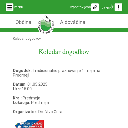
iz
menu
izpostavljeno
vsebine
Občina
Ajdovščina
Koledar dogodkov
Koledar dogodkov
Dogodek:
Tradicionalno praznovanje 1. maja na
Predmeji
Datum:
01.05.2025
Ura:
15:00
Kraj:
Predmeja
Lokacija:
Predmeja
Organizator:
Društvo Gora