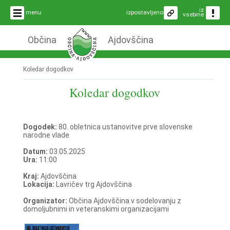
iz
menu
izpostavljeno
vsebine
Občina
Ajdovščina
Koledar dogodkov
Koledar dogodkov
Dogodek:
80. obletnica ustanovitve prve slovenske
narodne vlade
Datum:
03.05.2025
Ura:
11:00
Kraj:
Ajdovščina
Lokacija:
Lavričev trg Ajdovščina
Organizator:
Občina Ajdovščina v sodelovanju z
domoljubnimi in veteranskimi organizacijami