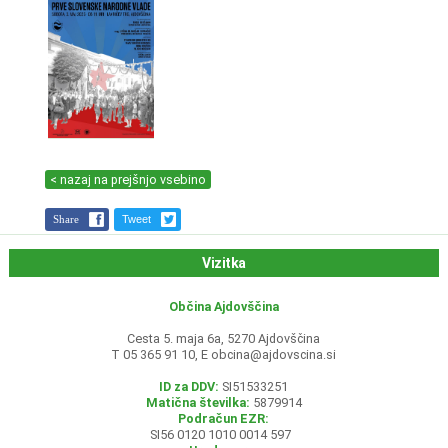
< nazaj na prejšnjo vsebino
Share
Tweet
Vizitka
Občina Ajdovščina
Cesta 5. maja 6a, 5270 Ajdovščina
T 05 365 91 10, E
obcina@ajdovscina.si
ID za DDV:
SI51533251
Matična številka:
5879914
Podračun EZR:
SI56 0120 1010 0014 597