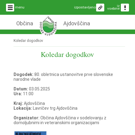
iz
menu
izpostavljeno
vsebine
Občina
Ajdovščina
Koledar dogodkov
Koledar dogodkov
Dogodek:
80. obletnica ustanovitve prve slovenske
narodne vlade
Datum:
03.05.2025
Ura:
11:00
Kraj:
Ajdovščina
Lokacija:
Lavričev trg Ajdovščina
Organizator:
Občina Ajdovščina v sodelovanju z
domoljubnimi in veteranskimi organizacijami