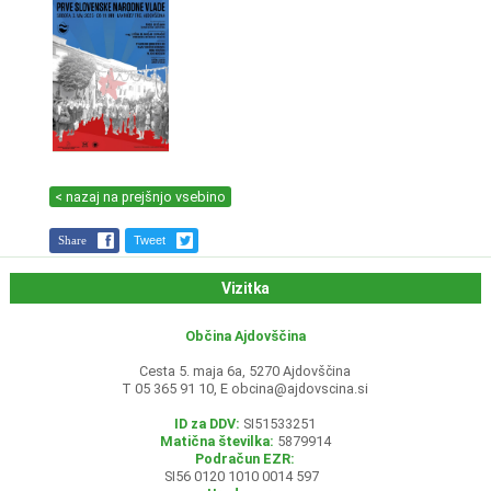
< nazaj na prejšnjo vsebino
Share
Tweet
Vizitka
Občina Ajdovščina
Cesta 5. maja 6a, 5270 Ajdovščina
T 05 365 91 10, E
obcina@ajdovscina.si
ID za DDV:
SI51533251
Matična številka:
5879914
Podračun EZR:
SI56 0120 1010 0014 597