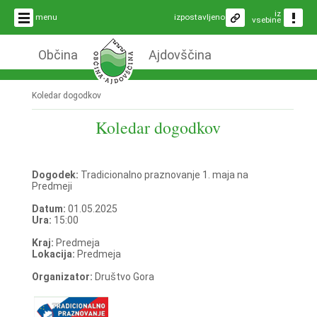
iz
menu
izpostavljeno
vsebine
Občina
Ajdovščina
Koledar dogodkov
Koledar dogodkov
Dogodek:
Tradicionalno praznovanje 1. maja na
Predmeji
Datum:
01.05.2025
Ura:
15:00
Kraj:
Predmeja
Lokacija:
Predmeja
Organizator:
Društvo Gora