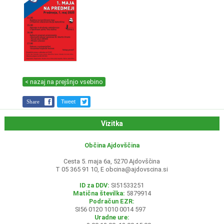
< nazaj na prejšnjo vsebino
Share
Tweet
Vizitka
Občina Ajdovščina
Cesta 5. maja 6a, 5270 Ajdovščina
T 05 365 91 10, E
obcina@ajdovscina.si
ID za DDV:
SI51533251
Matična številka:
5879914
Podračun EZR:
SI56 0120 1010 0014 597
Uradne ure: