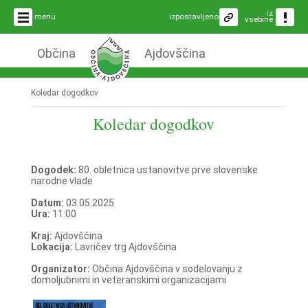
iz
menu
izpostavljeno
vsebine
Občina
Ajdovščina
Koledar dogodkov
Koledar dogodkov
Dogodek:
80. obletnica ustanovitve prve slovenske
narodne vlade
Datum:
03.05.2025
Ura:
11:00
Kraj:
Ajdovščina
Lokacija:
Lavričev trg Ajdovščina
Organizator:
Občina Ajdovščina v sodelovanju z
domoljubnimi in veteranskimi organizacijami