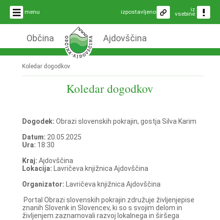
iz
menu
izpostavljeno
vsebine
Občina
Ajdovščina
Koledar dogodkov
Koledar dogodkov
Dogodek:
Obrazi slovenskih pokrajin, gostja Silva Karim
Datum:
20.05.2025
Ura:
18:30
Kraj:
Ajdovščina
Lokacija:
Lavričeva knjižnica Ajdovščina
Organizator:
Lavričeva knjižnica Ajdovščina
Portal Obrazi slovenskih pokrajin združuje življenjepise
znanih Slovenk in Slovencev, ki so s svojim delom in
življenjem zaznamovali razvoj lokalnega in širšega