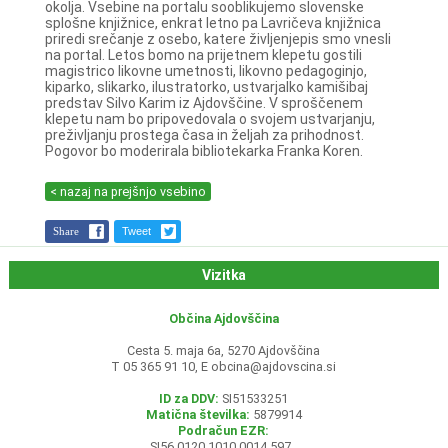
okolja. Vsebine na portalu sooblikujemo slovenske
splošne knjižnice, enkrat letno pa Lavričeva knjižnica
priredi srečanje z osebo, katere življenjepis smo vnesli
na portal. Letos bomo na prijetnem klepetu gostili
magistrico likovne umetnosti, likovno pedagoginjo,
kiparko, slikarko, ilustratorko, ustvarjalko kamišibaj
predstav Silvo Karim iz Ajdovščine. V sproščenem
klepetu nam bo pripovedovala o svojem ustvarjanju,
preživljanju prostega časa in željah za prihodnost.
Pogovor bo moderirala bibliotekarka Franka Koren.
< nazaj na prejšnjo vsebino
Share
Tweet
Vizitka
Občina Ajdovščina
Cesta 5. maja 6a, 5270 Ajdovščina
T 05 365 91 10, E
obcina@ajdovscina.si
ID za DDV:
SI51533251
Matična številka:
5879914
Podračun EZR:
SI56 0120 1010 0014 597