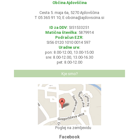
Občina Ajdovščina
Cesta 5. maja 6a, 5270 Ajdovščina
T 05 365 91 10, E
obcina@ajdovscina.si
ID za DDV:
SI51533251
Matična številka:
5879914
Podračun EZR:
SI56 0120 1010 0014 597
Uradne ure:
pon: 8.00-12.00, 13.00-15.00
sre: 8.00-12.00, 13.00-16.30
pet: 8.00-12.00
Kje smo?
Poglej na zemljevidu
Facebook