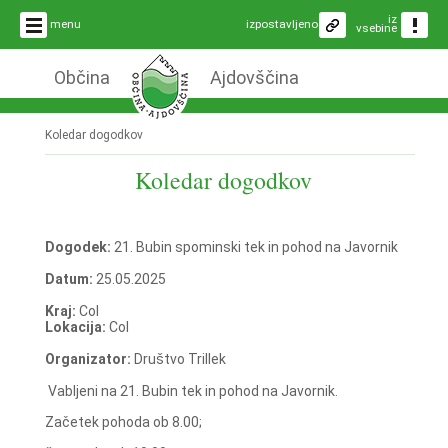
iz
menu
izpostavljeno
vsebine
Občina
Ajdovščina
Koledar dogodkov
Koledar dogodkov
Dogodek:
21. Bubin spominski tek in pohod na Javornik
Datum:
25.05.2025
Kraj:
Col
Lokacija:
Col
Organizator:
Društvo Trillek
Vabljeni na 21. Bubin tek in pohod na Javornik.
Začetek pohoda ob 8.00;