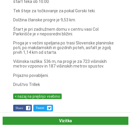
štart teka ob 10.00.
Tek šteje za točkovanje za pokal Gorski teki.
Dolžina članske progre je 9,53 km.
Štart je pri zadružnem domu v centru vasi Col.
Parkirišče je v neposredni bližini.
Proga je v večini speljana po trasi Slovenske planinske
poti, po makdamskih in gozdnih poteh, asfalt je zgolj
prvih 1,14 km od starta.
Višinska razlika: 536 m, na progi je za 723 višinskih
metrov vzponov in 187 višinskih metrov spustov.
Prijazno povabljeni.
Društvo Trillek
< nazaj na prejšnjo vsebino
Share
Tweet
Vizitka