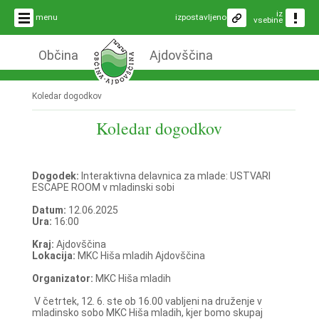
iz
menu
izpostavljeno
vsebine
Občina
Ajdovščina
Koledar dogodkov
Koledar dogodkov
Dogodek:
Interaktivna delavnica za mlade: USTVARI
ESCAPE ROOM v mladinski sobi
Datum:
12.06.2025
Ura:
16:00
Kraj:
Ajdovščina
Lokacija:
MKC Hiša mladih Ajdovščina
Organizator:
MKC Hiša mladih
V četrtek, 12. 6. ste ob 16.00 vabljeni na druženje v
mladinsko sobo MKC Hiša mladih, kjer bomo skupaj