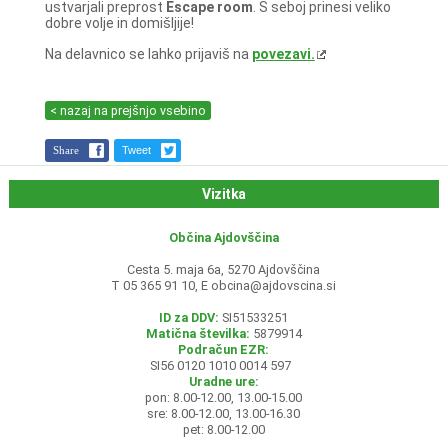
ustvarjali preprost
Escape room
. S seboj prinesi veliko
dobre volje in domišljije!
Na delavnico se lahko prijaviš na
povezavi.
< nazaj na prejšnjo vsebino
Share
Tweet
Vizitka
Občina Ajdovščina
Cesta 5. maja 6a, 5270 Ajdovščina
T 05 365 91 10, E
obcina@ajdovscina.si
ID za DDV:
SI51533251
Matična številka:
5879914
Podračun EZR:
SI56 0120 1010 0014 597
Uradne ure:
pon: 8.00-12.00, 13.00-15.00
sre: 8.00-12.00, 13.00-16.30
pet: 8.00-12.00