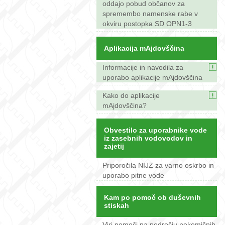
oddajo pobud občanov za
spremembo namenske rabe v
okviru postopka SD OPN1-3
Aplikacija mAjdovščina
Informacije in navodila za
uporabo aplikacije mAjdovščina
Kako do aplikacije
mAjdovščina?
Obvestilo za uporabnike vode
iz zasebnih vodovodov in
zajetij
Priporočila NIJZ za varno oskrbo in
uporabo pitne vode
Kam po pomoč ob duševnih
stiskah
Viri pomoči na področju nekemičnih