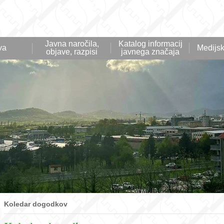
Javna naročila,
Katalog informacij
va
Medijsk
objave, razpisi
javnega značaja
Koledar dogodkov