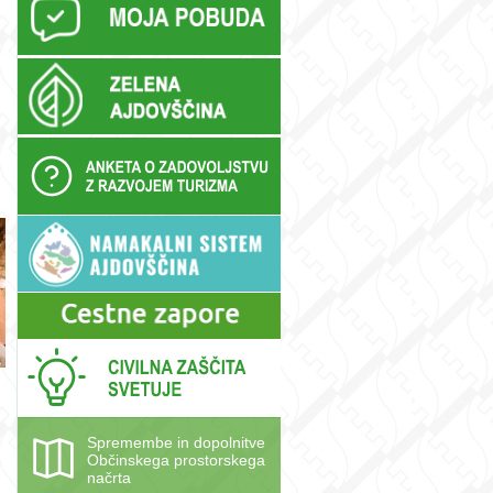
Spremembe in dopolnitve
Občinskega prostorskega
načrta