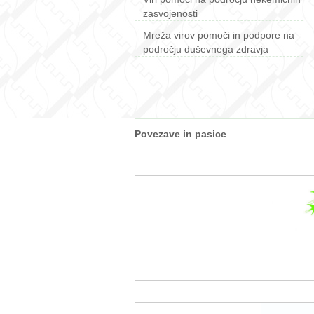
zasvojenosti
Mreža virov pomoči in podpore na
področju duševnega zdravja
Povezave in pasice