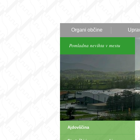
Organi občine
Upra
Pomladna nevihta v mestu
Ajdovščina