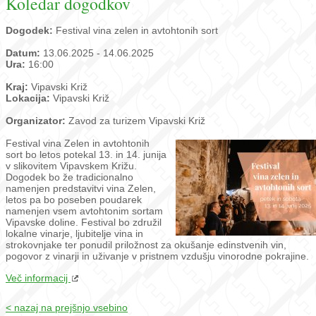
Koledar dogodkov
Dogodek:
Festival vina zelen in avtohtonih sort
Datum:
13.06.2025 - 14.06.2025
Ura:
16:00
Kraj:
Vipavski Križ
Lokacija:
Vipavski Križ
Organizator:
Zavod za turizem Vipavski Križ
Festival vina Zelen in avtohtonih
sort bo letos potekal 13. in 14. junija
v slikovitem Vipavskem Križu.
Dogodek bo že tradicionalno
namenjen predstavitvi vina Zelen,
letos pa bo poseben poudarek
namenjen vsem avtohtonim sortam
Vipavske doline. Festival bo združil
lokalne vinarje, ljubitelje vina in
strokovnjake ter ponudil priložnost za okušanje edinstvenih vin,
pogovor z vinarji in uživanje v pristnem vzdušju vinorodne pokrajine.
Več informacij
< nazaj na prejšnjo vsebino