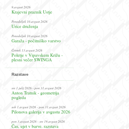
9.avgust 2026
Krajevni praznik Ustje
Ponedeljek 10.avgust 2026
Urice druženja
Ponedeljek 10.avgust 2026
Garaža - počitniško varstvo
Četrtek 13.avgust 2026
Poletje v Vipavskem Križu -
plesni večer SWINGA
Razstave
sre 1.julij 2026 - pon 31.avgust 2026
Anton Tratnik - geometrija
pogleda
sob 1.avgust 2026 - pon 31.avgust 2026
Pilonova galerija v avgustu 2026
pon 3.avgust 2026 - sre 19.avgust 2026
Čas, ujet v barve. razstava