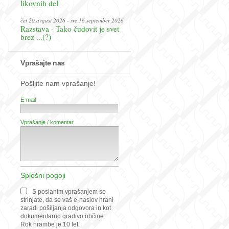
likovnih del
čet 20.avgust 2026 - sre 16.september 2026
Razstava - Tako čudovit je svet
brez ...(?)
Vprašajte nas
Pošljite nam vprašanje!
E-mail
Vprašanje / komentar
Splošni pogoji
S poslanim vprašanjem se
strinjate, da se vaš e-naslov hrani
zaradi pošiljanja odgovora in kot
dokumentarno gradivo občine.
Rok hrambe je 10 let.