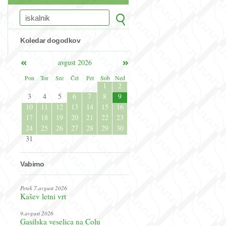
Koledar dogodkov
avgust 2026
Pon
Tor
Sre
Čet
Pet
Sob
Ned
1
2
3
4
5
6
7
8
9
10
11
12
13
14
15
16
17
18
19
20
21
22
23
24
25
26
27
28
29
30
31
Vabimo
Petek 7.avgust 2026
Kašev letni vrt
9.avgust 2026
Gasilska veselica na Colu