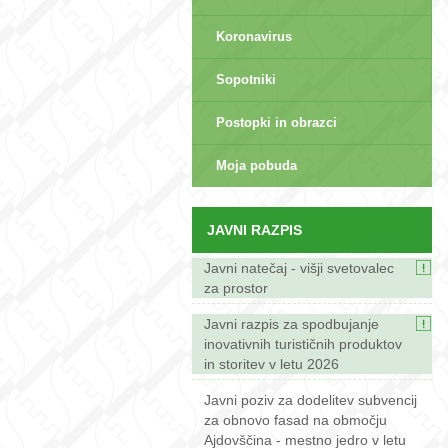
Koronavirus
Sopotniki
Postopki in obrazci
sep>
Moja pobuda
JAVNI RAZPIS
Javni natečaj - višji svetovalec
za prostor
Javni razpis za spodbujanje
inovativnih turističnih produktov
in storitev v letu 2026
Javni poziv za dodelitev subvencij
za obnovo fasad na območju
Ajdovščina - mestno jedro v letu