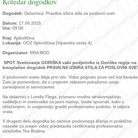
Koledar dogodkov
Dogodek:
Delavnica: Pravilna izbira stila za poslovni svet
Datum:
17.06.2025
Ura:
09:00
Kraj:
Ajdovščina
Lokacija:
OOZ Ajdovščina (Vipavska cesta 4)
Organizator:
RRA ROD
SPOT Svetovanje GORIŠKA vabi podjetnike iz Goriške regije na
brezplačen dogodek PRAVILNA IZBIRA STILA ZA POSLOVNI SVE
V poslovnem svetu šteje prvi vtis. Videz pogosto pove več kot besede
Zato je pomembno, da z urejenim videzom pokažemo svojo
zanesljivost in samozavest.
Na delavnici z Lorello Flego, priznano modno strokovnjakinjo,
voditeljico in svetovalko za javni nastop, boste spoznali, kako z
oblačenjem, in urejenostjo graditi profesionalno podobo, ki odpira
vrata.
V drugem delu dogodka bo osnove poslovnega ličenja in praktične
nasvete za urejen videz predstavila certificirana profesionalna
vizažistka Tea Bratina.