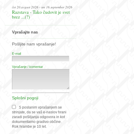
čet 20.avgust 2026 - sre 16.september 2026
Razstava - Tako čudovit je svet
brez ...(?)
Vprašajte nas
Pošljite nam vprašanje!
E-mail
Vprašanje / komentar
Splošni pogoji
S poslanim vprašanjem se
strinjate, da se vaš e-naslov hrani
zaradi pošiljanja odgovora in kot
dokumentarno gradivo občine.
Rok hrambe je 10 let.