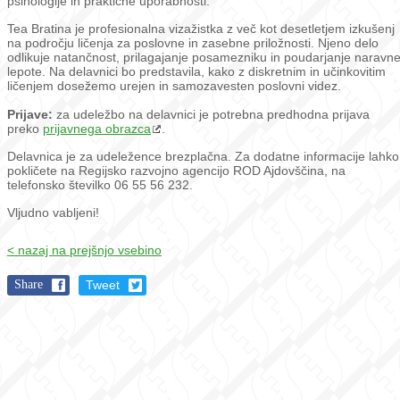
psihologije in praktične uporabnosti.
Tea Bratina je profesionalna vizažistka z več kot desetletjem izkušenj
na področju ličenja za poslovne in zasebne priložnosti. Njeno delo
odlikuje natančnost, prilagajanje posamezniku in poudarjanje naravn
lepote. Na delavnici bo predstavila, kako z diskretnim in učinkovitim
ličenjem dosežemo urejen in samozavesten poslovni videz.
Prijave:
za udeležbo na delavnici je potrebna predhodna prijava
preko
prijavnega obrazca
.
Delavnica je za udeležence brezplačna. Za dodatne informacije lahko
pokličete na Regijsko razvojno agencijo ROD Ajdovščina, na
telefonsko številko 06 55 56 232.
Vljudno vabljeni!
< nazaj na prejšnjo vsebino
Share
Tweet