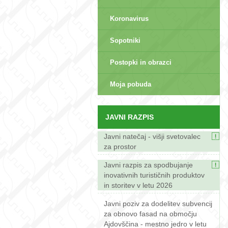
Koronavirus
Sopotniki
Postopki in obrazci
sep>
Moja pobuda
JAVNI RAZPIS
Javni natečaj - višji svetovalec
za prostor
Javni razpis za spodbujanje
inovativnih turističnih produktov
in storitev v letu 2026
Javni poziv za dodelitev subvencij
za obnovo fasad na območju
Ajdovščina - mestno jedro v letu