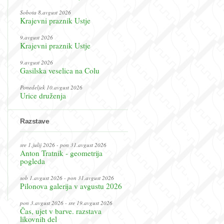
Sobota 8.avgust 2026
Krajevni praznik Ustje
e
9.avgust 2026
Krajevni praznik Ustje
9.avgust 2026
Gasilska veselica na Colu
Ponedeljek 10.avgust 2026
Urice druženja
Razstave
sre 1.julij 2026 - pon 31.avgust 2026
Anton Tratnik - geometrija
pogleda
sob 1.avgust 2026 - pon 31.avgust 2026
Pilonova galerija v avgustu 2026
pon 3.avgust 2026 - sre 19.avgust 2026
Čas, ujet v barve. razstava
likovnih del