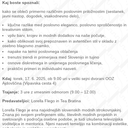
Kaj boste spoznali:
kako se obleči primerno različnim poslovnim priložnostim (sestanek,
javni nastop, dogodek, vsakodnevno delo),
ključne razlike med poslovno eleganco, poslovno sproščenostjo in
kreativnim stilom,
vpliv barv, krojev in modnih dodatkov na naše počutje,
kako oblikovati svoj prepoznaven in avtentičen stil v skladu z
osebno blagovno znamko,
napake na temo poslovnega oblačenja
trenutni trendi in primerjava med Slovenijo in tujino
osnove diskretnega in urejenega poslovnega ličenja,
praktični primeri in individualni nasveti.
Kdaj
: torek, 17. 6. 2025, ob 9.00 uri v veliki sejni dvorani OOZ
Ajdovščina (Vipavska cesta 4)
Trajanje:
3 ure z vmesnim odmorom (9.00 – 12.00)
Predavateljici:
Lorella Flego in Tea Bratina
Lorella Flego je ena najvidnejših slovenskih modnih strokovnjakinj.
Znana po svojem prefinjenem stilu, številnih modnih projektih in
svetovanjih s področja osebne podobe, je tudi izkušena televizijska
voditeljica in mentorica. Njeni nasveti temeljijo na kombinaciji estetike,