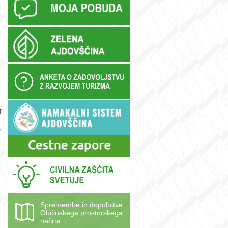
T
.
Spremembe in dopolnitve
Občinskega prostorskega
načrta