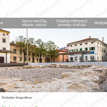
Javna naročila,
Katalog informacij
va
Medijsk
objave, razpisi
javnega značaja
Koledar dogodkov