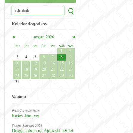
Koledar dogodkov
avgust 2026
Pon
Tor
Sre
Čet
Pet
Sob
Ned
1
2
3
4
5
6
7
8
9
10
11
12
13
14
15
16
17
18
19
20
21
22
23
24
25
26
27
28
29
30
31
Vabimo
Petek 7.avgust 2026
Kašev letni vrt
Sobota 8.avgust 2026
Druga sobota na Ajdovski tržnici