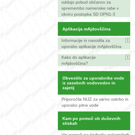
oddajo pobud občanov za
spremembo namenske rabe v
okviru postopka SD OPN1-3
Aplikacija mAjdovščina
Informacije in navodila za
uporabo aplikacije mAjdovščina
Kako do aplikacije
mAjdovščina?
Obvestilo za uporabnike vode
iz zasebnih vodovodov in
zajetij
Priporočila NIJZ za varno oskrbo in
uporabo pitne vode
Kam po pomoč ob duševnih
stiskah
Viri pomoči na področju nekemičnih