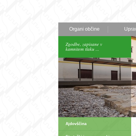
Organi občine
Upra
Zgodbe, zapisane v
kamnitem tlaku ...
Ajdovščina