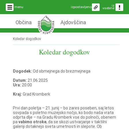
iz
menu
izpostavljeno
vsebine
Občina
Ajdovščina
Koledar dogodkov
Koledar dogodkov
Dogodek:
Od obmejnega do brezmejnega
Datum:
21.06.2025
Ura:
20:00
Kraj:
Grad Kromberk
Prvi dan poletja – 21. junij – bo zares poseben, saj letos
sovpada s poletno muzejsko nočjo, ko bodo naša vrata
odprta dlje – na Gradu Kromberk vse do polnoči, obenem
pa
vabimo otroke
, da se skozi ustvarjanje v taktilni
galeriji dotaknejo sveta umetnosti in slepote. Ob