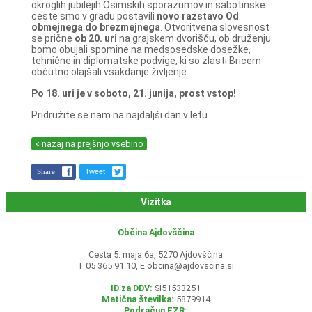
okroglih jubilejih Osimskih sporazumov in sabotinske
ceste smo v gradu postavili
novo razstavo Od
obmejnega do brezmejnega
. Otvoritvena slovesnost
se prične
ob 20. uri
na grajskem dvorišču, ob druženju
bomo obujali spomine na medsosedske dosežke,
tehnične in diplomatske podvige, ki so zlasti Bricem
občutno olajšali vsakdanje življenje.
Po 18. uri je v soboto, 21. junija, prost vstop!
Pridružite se nam na najdaljši dan v letu.
< nazaj na prejšnjo vsebino
Share
Tweet
Vizitka
Občina Ajdovščina
Cesta 5. maja 6a, 5270 Ajdovščina
T 05 365 91 10, E
obcina@ajdovscina.si
ID za DDV:
SI51533251
Matična številka:
5879914
Podračun EZR: