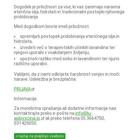
Dogodek je priložnost za vse, ki vas zanimajo naravna
eterična olja, hidrolati in tradicionalni postopki njihovega
pridobivanja.
Med dogodkom boste imeli priložnost:
spremljati postopek pridobivanja eteričnega olja in
hidrolata,
izvedeti več o terapevtskih učinkih lavandina ter
njegovi uporabi v vsakdanjem življenju,
spoznati razliko med sivko in lavandinom ter njuno
različno uporabo.
Vabljeni, da z nami odkrijete čarobnost vonjev in moči
narave. Udeležba je brezplačna.
PRIJAVA
Informacije:
Za morebitna vprašanja ali dodatne informacije nas
kontaktirajte preko e-pošte na
info@lu-
ajdovscina.si,
ali preko telefona 05 3664750,
031429050.
< nazaj na prejšnjo vsebino