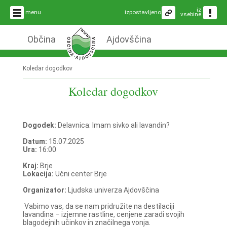
iz
menu
izpostavljeno
vsebine
Občina
Ajdovščina
Koledar dogodkov
Koledar dogodkov
Dogodek:
Delavnica: Imam sivko ali lavandin?
Datum:
15.07.2025
Ura:
16:00
Kraj:
Brje
Lokacija:
Učni center Brje
Organizator:
Ljudska univerza Ajdovščina
Vabimo vas, da se nam pridružite na destilaciji
lavandina – izjemne rastline, cenjene zaradi svojih
blagodejnih učinkov in značilnega vonja.