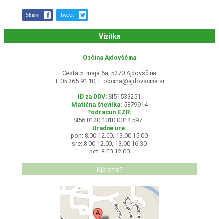
Share
Tweet
Vizitka
Občina Ajdovščina
Cesta 5. maja 6a, 5270 Ajdovščina
T 05 365 91 10, E
obcina@ajdovscina.si
ID za DDV:
SI51533251
Matična številka:
5879914
Podračun EZR:
SI56 0120 1010 0014 597
Uradne ure:
pon: 8.00-12.00, 13.00-15.00
sre: 8.00-12.00, 13.00-16.30
pet: 8.00-12.00
Kje smo?