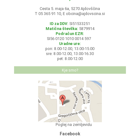
Cesta 5. maja 6a, 5270 Ajdovščina
T 05 365 91 10, E
obcina@ajdovscina.si
ID za DDV:
SI51533251
Matična številka:
5879914
Podračun EZR:
SI56 0120 1010 0014 597
Uradne ure:
pon: 8.00-12.00, 13.00-15.00
sre: 8.00-12.00, 13.00-16.30
pet: 8.00-12.00
Kje smo?
Poglej na zemljevidu
Facebook