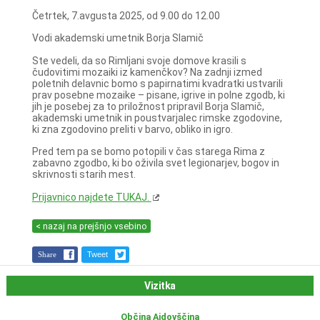
Četrtek, 7.avgusta 2025, od 9.00 do 12.00
Vodi akademski umetnik Borja Slamič
Ste vedeli, da so Rimljani svoje domove krasili s
čudovitimi mozaiki iz kamenčkov? Na zadnji izmed
poletnih delavnic bomo s papirnatimi kvadratki ustvarili
prav posebne mozaike – pisane, igrive in polne zgodb, ki
jih je posebej za to priložnost pripravil Borja Slamič,
akademski umetnik in poustvarjalec rimske zgodovine,
ki zna zgodovino preliti v barvo, obliko in igro.
Pred tem pa se bomo potopili v čas starega Rima z
zabavno zgodbo, ki bo oživila svet legionarjev, bogov in
skrivnosti starih mest.
Prijavnico najdete TUKAJ.
< nazaj na prejšnjo vsebino
Share
Tweet
Vizitka
Občina Ajdovščina