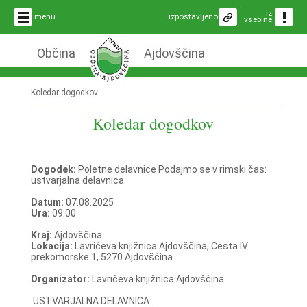
iz
menu
izpostavljeno
vsebine
Občina
Ajdovščina
Koledar dogodkov
Koledar dogodkov
Dogodek:
Poletne delavnice Podajmo se v rimski čas:
ustvarjalna delavnica
Datum:
07.08.2025
Ura:
09:00
Kraj:
Ajdovščina
Lokacija:
Lavričeva knjižnica Ajdovščina, Cesta IV.
prekomorske 1, 5270 Ajdovščina
Organizator:
Lavričeva knjižnica Ajdovščina
USTVARJALNA DELAVNICA