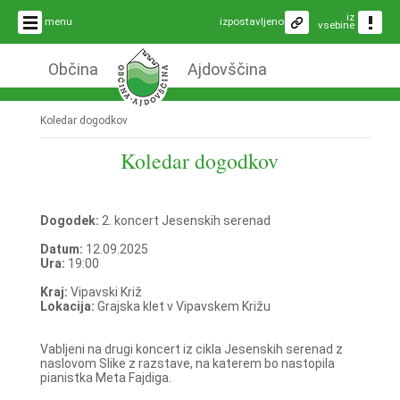
iz
menu
izpostavljeno
vsebine
Občina
Ajdovščina
Koledar dogodkov
Koledar dogodkov
Dogodek:
2. koncert Jesenskih serenad
Datum:
12.09.2025
Ura:
19:00
Kraj:
Vipavski Križ
Lokacija:
Grajska klet v Vipavskem Križu
Vabljeni na drugi koncert iz cikla Jesenskih serenad z
naslovom Slike z razstave, na katerem bo nastopila
pianistka Meta Fajdiga.