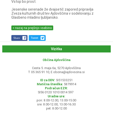
Vstop bo prost.
Jesenske serenade že dvajsetič zapored pripravlja
Zveza kulturnih društev Ajdovščina v sodelovanju z
Glasbeno mladino ljubljansko.
< nazaj na prejšnjo vsebino
Share
Tweet
Vizitka
Občina Ajdovščina
Cesta 5. maja 6a, 5270 Ajdovščina
T 05 365 91 10, E
obcina@ajdovscina.si
ID za DDV:
SI51533251
Matična številka:
5879914
Podračun EZR:
SI56 0120 1010 0014 597
Uradne ure:
pon: 8.00-12.00, 13.00-15.00
sre: 8.00-12.00, 13.00-16.30
pet: 8.00-12.00