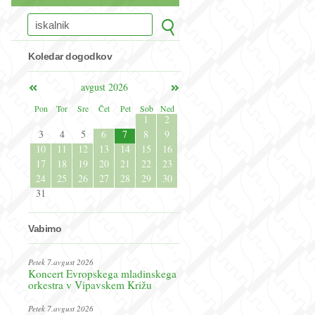
Koledar dogodkov
avgust 2026
Pon
Tor
Sre
Čet
Pet
Sob
Ned
1
2
3
4
5
6
7
8
9
10
11
12
13
14
15
16
17
18
19
20
21
22
23
24
25
26
27
28
29
30
31
Vabimo
Petek 7.avgust 2026
Koncert Evropskega mladinskega
orkestra v Vipavskem Križu
Petek 7.avgust 2026