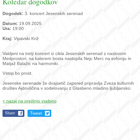
Koledar dogodkov
Dogodek:
3. koncert Jesenskih serenad
Datum:
19.09.2025
Ura:
19:00
Kraj:
Vipavski Križ
Vabljeni na tretji koncert iz cikla Jesenskih serenad z naslovom
Medprostori, na katerem bosta nastopila Nejc Merc na evfoniju in
Matjaž Balažic na harmoniki.
Vstop bo prost.
Jesenske serenade že dvajsetič zapored pripravlja Zveza kulturnih
društev Ajdovščina v sodelovanju z Glasbeno mladino ljubljansko.
< nazaj na prejšnjo vsebino
Share
Tweet