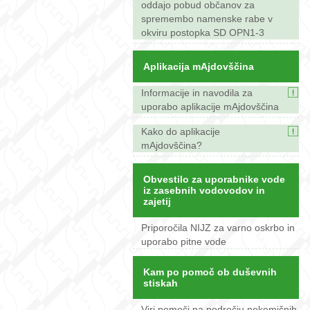
oddajo pobud občanov za
spremembo namenske rabe v
okviru postopka SD OPN1-3
Aplikacija mAjdovščina
Informacije in navodila za
uporabo aplikacije mAjdovščina
Kako do aplikacije
mAjdovščina?
Obvestilo za uporabnike vode
iz zasebnih vodovodov in
zajetij
Priporočila NIJZ za varno oskrbo in
uporabo pitne vode
Kam po pomoč ob duševnih
stiskah
Viri pomoči na področju nekemičnih