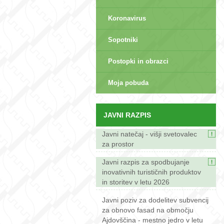
Koronavirus
Sopotniki
Postopki in obrazci
sep>
Moja pobuda
JAVNI RAZPIS
Javni natečaj - višji svetovalec
za prostor
Javni razpis za spodbujanje
inovativnih turističnih produktov
in storitev v letu 2026
Javni poziv za dodelitev subvencij
za obnovo fasad na območju
Ajdovščina - mestno jedro v letu