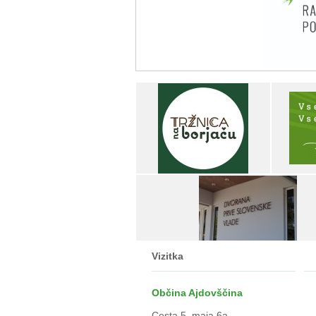
Vizitka
Občina Ajdovščina
Cesta 5. maja 6a