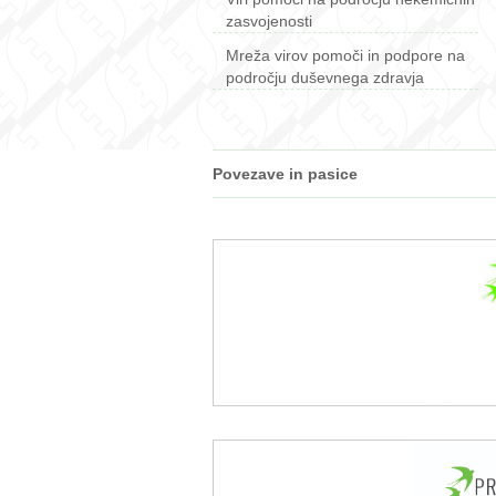
zasvojenosti
Mreža virov pomoči in podpore na
področju duševnega zdravja
Povezave in pasice