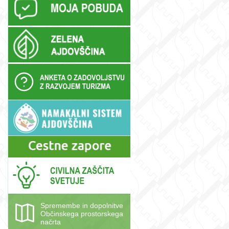
Spremembe in dopolnitve
Občinskega prostorskega
načrta