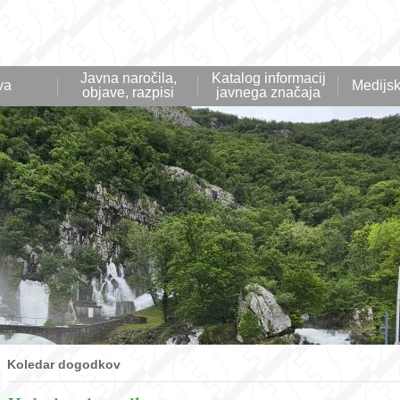
Javna naročila,
Katalog informacij
va
Medijsk
objave, razpisi
javnega značaja
Koledar dogodkov