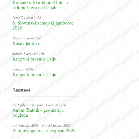
Koncert s Kvartetom Duh - v
sklopu šagre na Ustjah
Petek 7.avgust 2026
6. Slovenski zamejski jamboree
2026
Petek 7.avgust 2026
Kašev letni vrt
Sobota 8.avgust 2026
Krajevni praznik Ustje
9.avgust 2026
Krajevni praznik Ustje
Razstave
sre 1.julij 2026 - pon 31.avgust 2026
Anton Tratnik - geometrija
pogleda
sob 1.avgust 2026 - pon 31.avgust 2026
Pilonova galerija v avgustu 2026